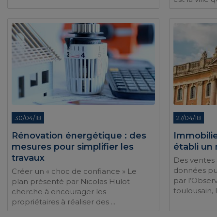
30/04/18
27/04/18
Rénovation énergétique : des
Immobilie
mesures pour simplifier les
établi un
travaux
Des ventes
données pu
Créer un « choc de confiance » Le
par l’Obser
plan présenté par Nicolas Hulot
toulousain, 
cherche à encourager les
propriétaires à réaliser des ...