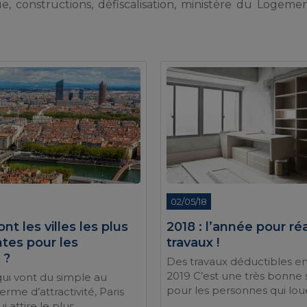
e, constructions, défiscalisation, ministère du Logemen
02/05/18
nt les villes les plus
2018 : l’année pour ré
ntes pour les
travaux !
 ?
Des travaux déductibles en
2019 C’est une très bonne 
qui vont du simple au
pour les personnes qui loue
rme d’attractivité, Paris
i attire le plus ...