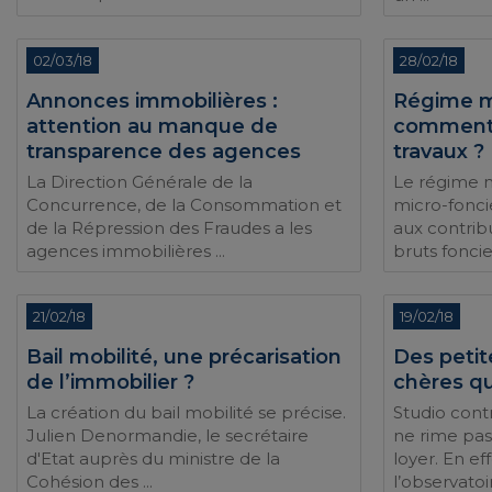
02/03/18
28/02/18
Annonces immobilières :
Régime mi
attention au manque de
comment 
transparence des agences
travaux ?
La Direction Générale de la
Le régime m
Concurrence, de la Consommation et
micro-foncie
de la Répression des Fraudes a les
aux contrib
agences immobilières ...
bruts foncie
21/02/18
19/02/18
Bail mobilité, une précarisation
Des petit
de l’immobilier ?
chères qu
La création du bail mobilité se précise.
Studio cont
Julien Denormandie, le secrétaire
ne rime pas
d'Etat auprès du ministre de la
loyer. En ef
Cohésion des ...
l’observatoir