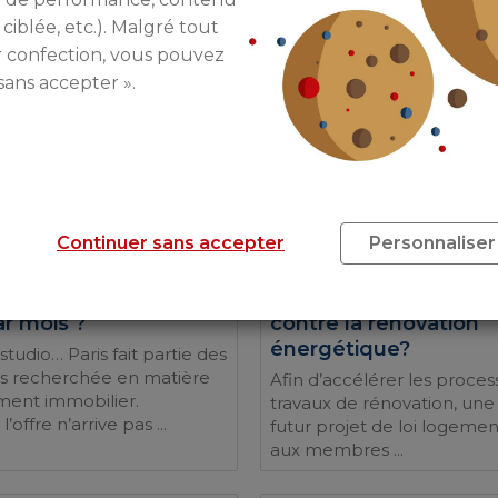
 ciblée, etc.). Malgré tout
e des diagnostics
Loi ELAN: quand bure
r confection, vous pouvez
rs
avec logement
sans accepter ».
i fait varier la facture des
« Cher et compliqué » Rien 
immobiliers ? La facture
de-France, il y aurait près d
ics immobiliers va varier
de mètres carré de bureaux 
..
Continuer sans accepter
Personnaliser
27/03/18
e loger à Paris avec
Copropriété : les propr
ar mois ?
contre la rénovation
énergétique?
tudio… Paris fait partie des
lus recherchée en matière
Afin d’accélérer les proces
ement immobilier.
travaux de rénovation, un
offre n’arrive pas ...
futur projet de loi logeme
aux membres ...