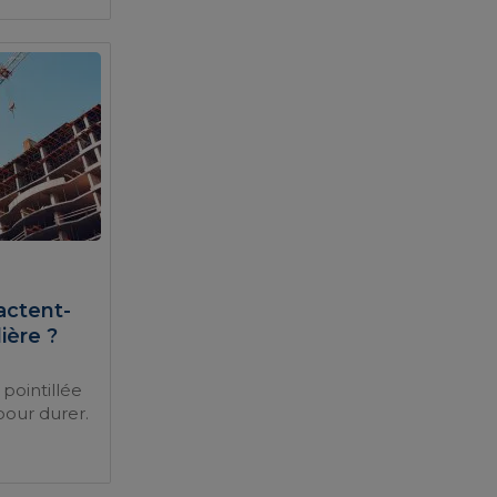
actent-
lière ?
pointillée
pour durer.