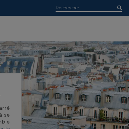
?
arré
à se
mble
re la