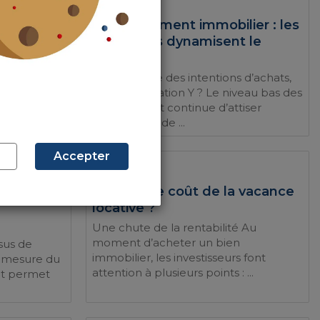
au rime
Investissement immobilier : les
millennials dynamisent le
marché
qu’en Île-
e 5 millions
Forte hausse des intentions d’achats,
vides, ...
l’effet génération Y ? Le niveau bas des
taux d’intérêt continue d’attiser
l’appétence de ...
Accepter
23/03/18
iétaires
Quel est le coût de la vacance
locative ?
Une chute de la rentabilité Au
moment d’acheter un bien
sus de
immobilier, les investisseurs font
e mesure du
attention à plusieurs points : ...
nt permet