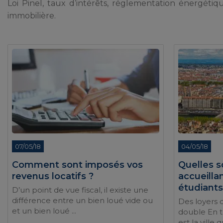
Loi Pinel, taux d’intérêts, réglementation énergétiqu
immobilière.
07/05/18
04/05/18
Comment sont imposés vos
Quelles so
revenus locatifs ?
accueilla
étudiants
D’un point de vue fiscal, il existe une
différence entre un bien loué vide ou
Des loyers 
et un bien loué ...
double En te
est la ville qu