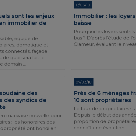
17/03/18
els sont les enjeux
Immobilier : les loyer
ien immobilier de
baisse
Pourquoi les loyers sont-ils 
bas ? D’après l’étude de l’
sable, équipé de
Clameur, évaluant le nivea
laires, domotique et
...
s connectés, façade
. de quoi sera fait le
 demain ...
07/03/18
soudaine des
Près de 6 ménages fr
s des syndics de
10 sont propriétaires
té
Le taux de propriétaires s
Depuis le début des année
ien mauvaise nouvelle pour
proportion de propriétaires
aires : les honoraires des
connaît une évolution ...
copropriété ont bondi en