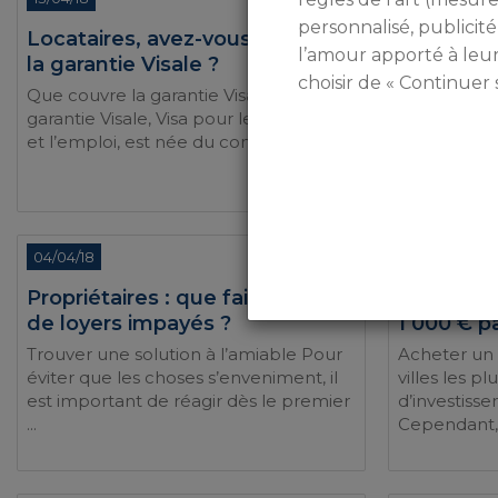
personnalisé, publicité
Locataires, avez-vous pensé à
La factur
l’amour apporté à leu
la garantie Visale ?
immobilie
choisir de « Continuer 
Que couvre la garantie Visale ? La
Qu’est-ce qu
garantie Visale, Visa pour le logement
diagnostics 
et l’emploi, est née du constat ...
des diagnost
en fonction .
04/04/18
31/03/18
Propriétaires : que faire en cas
Comment s
de loyers impayés ?
1 000 € p
Trouver une solution à l’amiable Pour
Acheter un s
éviter que les choses s’enveniment, il
villes les p
est important de réagir dès le premier
d’investiss
...
Cependant, l’