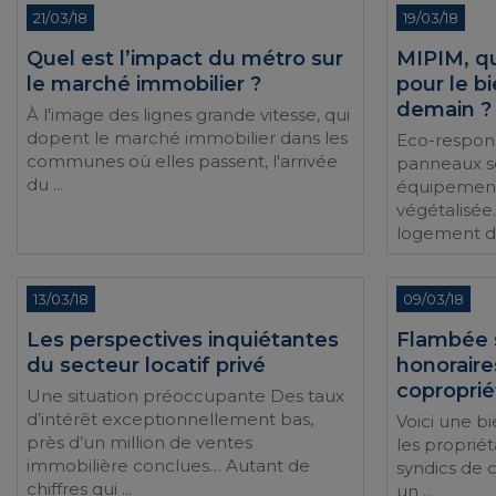
21/03/18
19/03/18
Quel est l’impact du métro sur
MIPIM, qu
le marché immobilier ?
pour le b
demain ?
À l'image des lignes grande vitesse, qui
dopent le marché immobilier dans les
Eco-respon
communes où elles passent, l'arrivée
panneaux so
du ...
équipement
végétalisée..
logement de
13/03/18
09/03/18
Les perspectives inquiétantes
Flambée 
du secteur locatif privé
honoraire
coproprié
Une situation préoccupante Des taux
d’intérêt exceptionnellement bas,
Voici une b
près d’un million de ventes
les propriét
immobilière conclues… Autant de
syndics de 
chiffres qui ...
un ...