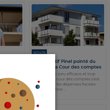
16/04/18
un bien
Le dispositif Pinel pointé du
e le louer
doigt par la Cour des comptes
Un dispositif « peu efficace et trop
coûteux » La cour des comptes s’est
louer sa
penchée sur les dépenses fiscales
fléchie 2018
accordées entre ...
 pour
06/04/18