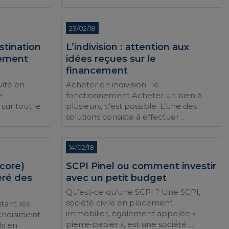
23/02/18
stination
L’indivision : attention aux
sement
idées reçues sur le
financement
vité en
Acheter en indivision : le
e
fonctionnement Acheter un bien à
sur tout le
plusieurs, c’est possible. L’une des
solutions consiste à effectuer ...
14/02/18
ncore)
SCPI Pinel ou comment investir
éré des
avec un petit budget
Qu’est-ce qu’une SCPI ? Une SCPI,
société civile en placement
tant les
immobilier, également appelée «
hoisiraient
pierre-papier », est une société ...
ls en