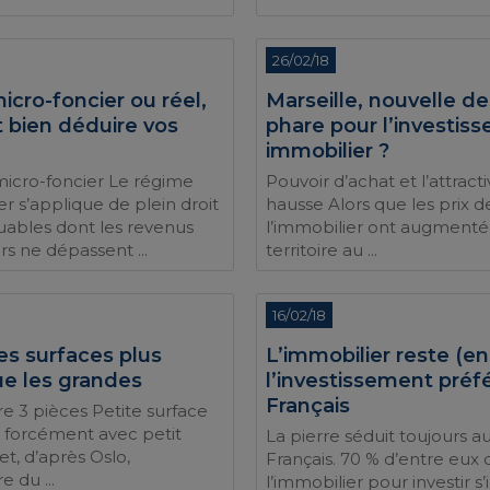
26/02/18
cro-foncier ou réel,
Marseille, nouvelle de
bien déduire vos
phare pour l’investis
immobilier ?
icro-foncier Le régime
Pouvoir d’achat et l’attracti
r s’applique de plein droit
hausse Alors que les prix d
uables dont les revenus
l’immobilier ont augmenté 
rs ne dépassent ...
territoire au ...
16/02/18
es surfaces plus
L’immobilier reste (e
e les grandes
l’investissement préf
Français
re 3 pièces Petite surface
 forcément avec petit
La pierre séduit toujours au
fet, d’après Oslo,
Français. 70 % d’entre eux c
e du ...
l’immobilier pour investir s’i