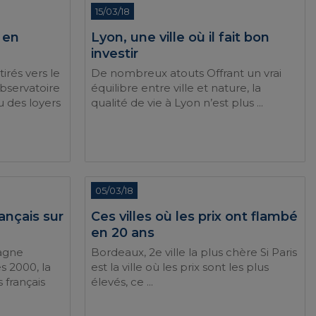
15/03/18
s en
Lyon, une ville où il fait bon
investir
tirés vers le
De nombreux atouts Offrant un vrai
observatoire
équilibre entre ville et nature, la
u des loyers
qualité de vie à Lyon n’est plus ...
05/03/18
ançais sur
Ces villes où les prix ont flambé
en 20 ans
tagne
Bordeaux, 2e ville la plus chère Si Paris
s 2000, la
est la ville où les prix sont les plus
 français
élevés, ce ...