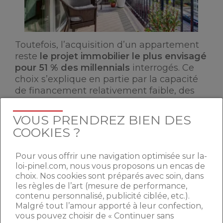
Toutefois, l’acquisition d’un appartement
reste
le projet immobilier le plus envisagé
pour 51 % des millennials
interrogés. Ce
choix s’explique en partie par la capacité
de financement relativement faible, des
jeunes de moins 35 ans. De ce fait, plus de
trois quart d’entre eux optent pour des
VOUS PRENDREZ BIEN DES
biens ne valant pas plus de 200 000 € ce
COOKIES ?
qui justifie le choix d’un appartement situé
en centre-ville ou en périphérie.
Pour vous offrir une navigation optimisée sur la-
loi-pinel.com, nous vous proposons un encas de
Leur situation financière conditionne donc
choix. Nos cookies sont préparés avec soin, dans
le premier critère à définir lorsqu’ils
les règles de l’art (mesure de performance,
entament des procédures d’achat :
le
contenu personnalisé, publicité ciblée, etc.).
budget
alloué à leur projet immobilier
Malgré tout l’amour apporté à leur confection,
(pour 54 % d’entre eux). Généralement,
vous pouvez choisir de « Continuer sans