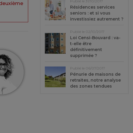
Publié le 31/10/2017
e deuxième
Résidences services
seniors : et si vous
investissiez autrement ?
Publié le 02/10/2017
Loi Censi-Bouvard : va-
t-elle être
définitivement
supprimée ?
Publié le 06/07/2017
Pénurie de maisons de
retraites, notre analyse
des zones tendues