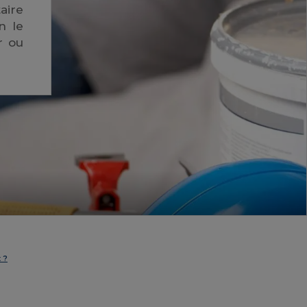
aire
n le
r ou
 ?