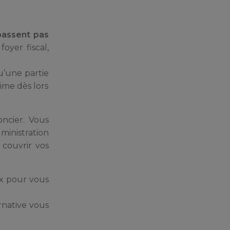
épassent pas
oyer fiscal,
qu’une partie
gime dès lors
oncier. Vous
dministration
 couvrir vos
ux pour vous
ernative vous