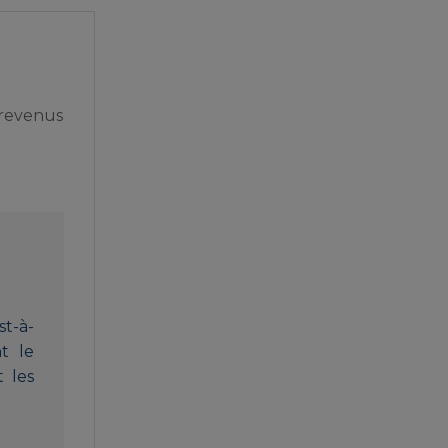
s revenus
st-à-
t le
 les