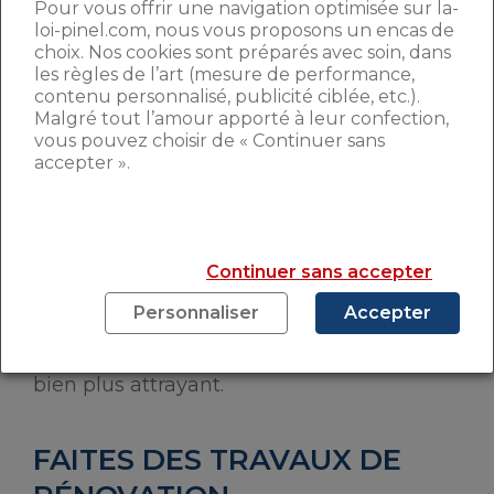
LOGEMENTS EN
Pour vous offrir une navigation optimisée sur la-
loi-pinel.com, nous vous proposons un encas de
COPROPRIÉTÉ
choix. Nos cookies sont préparés avec soin, dans
les règles de l’art (mesure de performance,
contenu personnalisé, publicité ciblée, etc.).
Les biens en copropriété impliquent des
Malgré tout l’amour apporté à leur confection,
charges communes
. Si certaines sont
vous pouvez choisir de « Continuer sans
inévitables, il est possible de faire des
accepter ».
économies sur d’autres, comme le
chauffage par-exemple. Vous pouvez
équiper votre bien d’un système de
chauffage individuel (électrique ou
Continuer sans accepter
chaudière à gaz) et ainsi avoir des charges
relatives à la consommation de vos
Personnaliser
Accepter
locataires et non à celles de tout
l’immeuble. Un point qui peut rendre votre
bien plus attrayant.
FAITES DES TRAVAUX DE