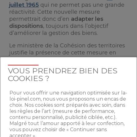
juillet 1965
qui ne permet pas une grande
réactivité. Cette nouvelle mesure
permettrait donc d’en
adapter les
dispositions
, toujours dans l’objectif
d’améliorer la gestion des biens.
Le ministère de la Cohésion des territoires
justifie la présence de cette mesure en
précisant vouloir « préserver la qualité des
immeubles et éviter que certaines
VOUS PRENDREZ BIEN DES
copropriétés ne dépérissent. Notre but
COOKIES ?
n’est pas de restreindre les droits des
copropriétaires mais de réfléchir à la façon
Pour vous offrir une navigation optimisée sur la-
dont nous pourrions éviter les blocages
loi-pinel.com, nous vous proposons un encas de
lors des votes. Le système actuel est
choix. Nos cookies sont préparés avec soin, dans
grippé ».
les règles de l’art (mesure de performance,
contenu personnalisé, publicité ciblée, etc.).
Malgré tout l’amour apporté à leur confection,
L’inquiétude du milieu
vous pouvez choisir de « Continuer sans
accepter ».