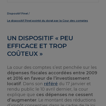
Dispositif Pinel
Le dispositif Pinel pointé du doigt par la Cour des comptes
UN DISPOSITIF « PEU
EFFICACE ET TROP
COÛTEUX »
La cour des comptes s’est penchée sur les
dépenses fiscales accordées entre 2009
et 2016 en faveur de l’investissement
locatif
. Dans son
référé
du 17 janvier et
rendu public le 10 avril dernier, la cour
explique que
ces dépenses ne cessent
d’augmenter
. Le montant des réductions
d’impôt consenties dans le cadre de la loi