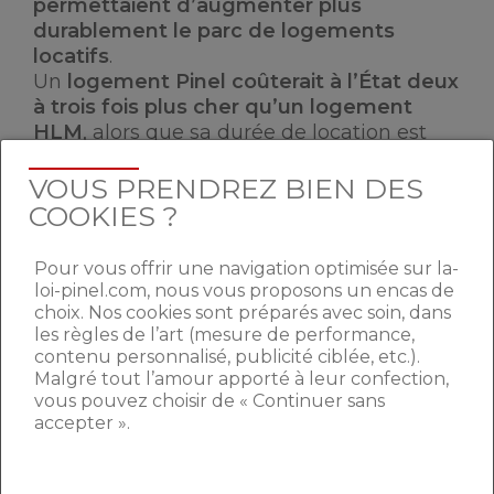
permettaient d’augmenter plus
durablement le parc de logements
locatifs
.
Un
logement Pinel coûterait à l’État deux
à trois fois plus cher qu’un logement
HLM
, alors que sa durée de location est
moindre : six, neuf ou douze ans pour un
bien Pinel contre au moins quarante ans
VOUS PRENDREZ BIEN DES
pour un HLM.
COOKIES ?
Pour vous offrir une navigation optimisée sur la-
Des contrôles insuffisants
loi-pinel.com, nous vous proposons un encas de
choix. Nos cookies sont préparés avec soin, dans
les règles de l’art (mesure de performance,
Les avantages fiscaux octroyés via le
contenu personnalisé, publicité ciblée, etc.).
dispositif Pinel sont soumis à des
Malgré tout l’amour apporté à leur confection,
conditions de localisation du bien, de
vous pouvez choisir de « Continuer sans
plafonds de loyers et de ressources, ou
accepter ».
encore à une durée d’engagement. Mais
selon la Cour des comptes, ces
conditions