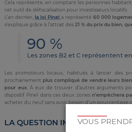
Cela représente, en comptant les personnes habitan
cet outil de défiscalisation pour investisseurs locatifs.
L’an dernier,
la loi Pinel
a représenté
60 000 logeme
s’explique grâce à l’attrait des
21 % du prix du bien, q
90 %
Les zones B2 et C représentent en 
Les promoteurs locaux, habitués à lancer des pro
prochainement
plus compliqué de vendre leurs bien
pour eux
. À eux de trouver d’autres arguments po
dispositif Pinel dans ces deux zones
n’empêchera pas
acheter du neuf sans avoir besoin d’un pourcentage de
VOUS PRENDR
LA QUESTION IMPORTANTE DU