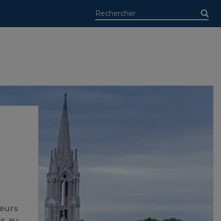
seurs
es au