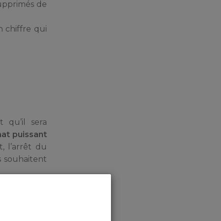
supprimés de
n chiffre qui
 qu’il sera
chat puissant
 l’arrêt du
 souhaitent