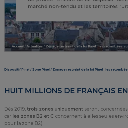
marché non-tendu et les territoires rura
Accueil
/
Actualités
/
Zonage restreint de la loi Pinel : les retombées sur
Dispositif Pinel
Zone Pinel
Zonage restreint de la loi Pinel : les retombée
HUIT MILLIONS DE FRANÇAIS E
Dès 2019,
trois zones uniquement
seront concernées p
car
les zones B2 et C
concernent à elles seules envi
pour la zone B2).