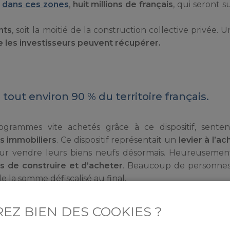
t
dans ces zones
,
huit millions de français
, qui seront 
nts
, soit la moitié de la construction collective privée. U
ue les investisseurs peuvent récupérer.
tout environ 90 % du territoire français.
grammes vite achetés grâce à ce dispositif, sentent
s immobiliers
. Ce dispositif représentait un
levier à l’a
ur vendre leurs biens neufs désormais. Heureusement,
 de construire et d’acheter
. Beaucoup de personnes
 la somme défiscalisé au final.
EZ BIEN DES COOKIES ?
 GOUVERNEMENT