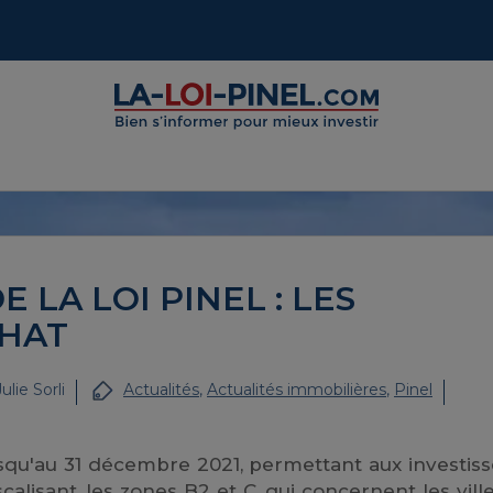
 LA LOI PINEL : LES
CHAT
Julie Sorli
Actualités
,
Actualités immobilières
,
Pinel
usqu'au 31 décembre 2021, permettant aux investis
calisant, les zones B2 et C, qui concernent les vill