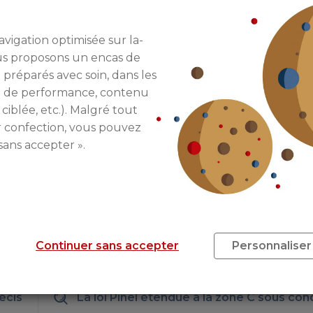
 avoir été éligible
seulement 1 an
(1er janvier 2017). La 
avigation optimisée sur la-
x zones devaient au départ n’être éligibles
que sur 
ous proposons un encas de
in de la ville en logements neufs
. Cependant, en p
 préparés avec soin, dans les
deux ans
.
re de performance, contenu
iser leurs achats, est présente pour
augmenter la constr
 ciblée, etc.). Malgré tout
e en conséquence
baisser les loyers
. Dans les deux zone
r confection, vous pouvez
C et 31 décembre 2018 pour la zone B2), la demande n’ét
sans accepter ».
imposés par le plafond du dispositif
, et ce, sans barrières
il aider les maires des villes, et continuer d’y aider la 
à ce que les investissements ne soient peut-être pas re
Continuer sans accepter
Personnaliser
écis
La loi Pinel étendue à la zone C sous con