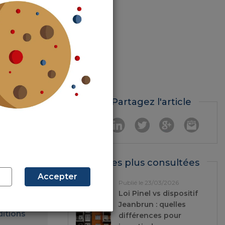
zone B2 était
dérogations
ériode pré-
uction
, donc
s sortant du
ant pas très
Partagez l'article
.
construction,
ntables pour
Les plus consultées
Accepter
Publié le 23/03/2026
Loi Pinel vs dispositif
Jeanbrun : quelles
ditions
différences pour