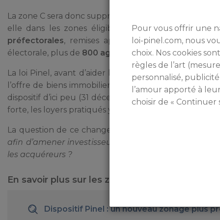
La zone C sera donc supprimée du dispositif Pinel après
Pour vous offrir une n
elle dans les zones éligibles depuis 2014. Ces deu
loi-pinel.com, nous v
préfectorales
, remises après constatation du
beso
choix. Nos cookies sont
électorale, plus de
800 agréments ont été remis en 
règles de l’art (mesu
La loi Pinel, avant d’aider les investisseurs à défiscal
personnalisé, publicité
l’offre de biens immobiliers à la location, et de fair
l’amour apporté à leu
dispositif d’ici peu (31 décembre 2017 pour la zone 
choisir de « Continuer 
forte, les loyers pratiqués y étaient
inférieurs à ceux 
La question de ce changement est la suivante :
faut-
afin d’amener investisseurs et travailleurs, quitte 
les acquéreurs ?
En savoir plus sur les zones Pinel
Dispositif Pinel : un nouveau zonage plus pr