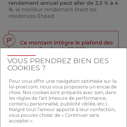
rendement annuel peut aller de 3,5 % à 4
%
, le meilleur rendement étant les
résidences Ehpad.
Ce montant intègre le plafond des
niches fiscales de 10 000 euros.
VOUS PRENDREZ BIEN DES
COOKIES ?
PROLONGER, SUPPRIMER
Pour vous offrir une navigation optimisée sur la-
OU REMPLACER LE
loi-pinel.com, nous vous proposons un encas de
choix. Nos cookies sont préparés avec soin, dans
DISPOSITIF CENSI-BOUVARD
les règles de l’art (mesure de performance,
?
contenu personnalisé, publicité ciblée, etc.).
Malgré tout l’amour apporté à leur confection,
vous pouvez choisir de « Continuer sans
Le dispositif devait déjà prendre
fin le 31
accepter ».