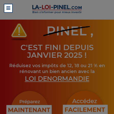
PINEL
,
C'EST FINI DEPUIS
JANVIER 2025 !
Réduisez vos impôts de 12, 18 ou 21 % en
rénovant un bien ancien avec la
LOI DENORMANDIE