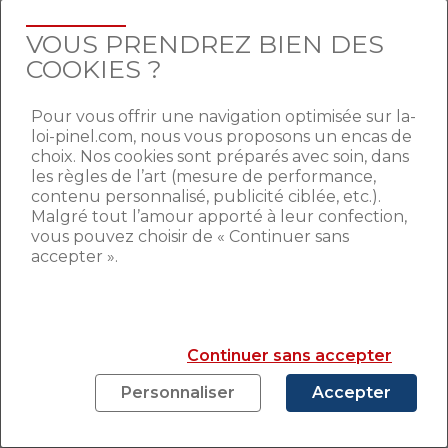
La sécurité constitue de plus en plus un
élément important pour les étudiants
. Le
VOUS PRENDREZ BIEN DES
site Immojeune s’est alors intéressé à ce
COOKIES ?
critère en se basant sur le nombre
d’infractions commises pour 1 000
Pour vous offrir une navigation optimisée sur la-
habitants.
loi-pinel.com, nous vous proposons un encas de
choix. Nos cookies sont préparés avec soin, dans
C’est la capitale Alsacienne,
Strasbourg,
les règles de l’art (mesure de performance,
qui se hisse à la première place du
contenu personnalisé, publicité ciblée, etc.).
classement des villes les plus sûres
. À la
Malgré tout l’amour apporté à leur confection,
deuxième et troisième place de ce
vous pouvez choisir de « Continuer sans
classement, nous retrouvons les villes de
accepter ».
Bordeaux et Lyon. Quant à la dernière
place, elle est occupée par Marseille qui
enregistre 24 infractions pour 1000
habitants.
Continuer sans accepter
En réunissant tous ces critères, c’est
Lyon
Personnaliser
Accepter
qui arrive en tête du classement des
villes les plus accueillantes
pour les