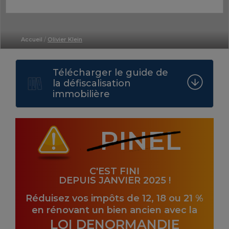
Accueil
/
Olivier Klein
Télécharger le guide de
la défiscalisation
immobilière
PINEL
C'EST FINI
DEPUIS JANVIER 2025 !
Réduisez vos impôts de 12, 18 ou 21 %
en rénovant un bien ancien avec la
LOI DENORMANDIE