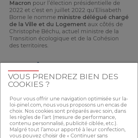
Macron
pour l’élection présidentielle de
2022 et c’est en juillet 2022 qu’Elisabeth
Borne le nomme
ministre délégué chargé
de la Ville et du Logement
aux côtés de
Christophe Béchu, actuel ministre de la
Transition écologique et de la Cohésion
des territoires.
SON RÔLE AU SEIN DU
GOUVERNEMENT
VOUS PRENDREZ BIEN DES
COOKIES ?
Il n’est pas un homme de politique de
Pour vous offrir une navigation optimisée sur la-
longue date, pour autant il est
très
loi-pinel.com, nous vous proposons un encas de
engagé dans les opérations
choix. Nos cookies sont préparés avec soin, dans
d’aménagement et de construction du
les règles de l’art (mesure de performance,
territoire
français et affiche une
solide
contenu personnalisé, publicité ciblée, etc.).
expérience dans le domaine
. C’est
Malgré tout l’amour apporté à leur confection,
vous pouvez choisir de « Continuer sans
pourquoi la priorité de son mandat reste la