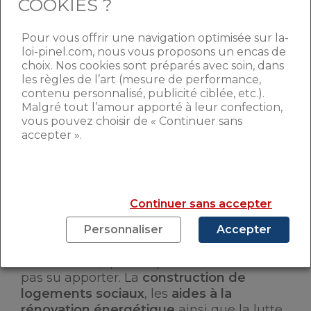
publiques afin de répondre de manière
COOKIES ?
efficace aux défis historiques qui frappent
l’éco-système économique et social lié aux
Pour vous offrir une navigation optimisée sur la-
carences rencontrées dans le paysage du
loi-pinel.com, nous vous proposons un encas de
logement hexagonal.
choix. Nos cookies sont préparés avec soin, dans
les règles de l’art (mesure de performance,
contenu personnalisé, publicité ciblée, etc.).
Malgré tout l’amour apporté à leur confection,
LES ENJEUX QUI
vous pouvez choisir de « Continuer sans
ATTENDENT LA MINISTRE
accepter ».
DU LOGEMENT
Les défis face à Valérie Létard sont
Continuer sans accepter
nombreux, complexes et ne datent pas
d’aujourd’hui.
La crise du logement en
Personnaliser
Accepter
France nécessite des réponses rapides
et efficaces
, que ses prédécesseurs n’ont
pas su apporter. La
construction de
logements sociaux
, les
aides à la
rénovation énergétique
ainsi que la lutte