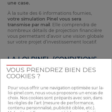
une case.
À la suite des 6 informations fournies,
votre simulation Pinel vous sera
transmise par mail
. Elle comprendra de
nombreux détails de projection financière
vous permettant d’avoir une vision globale
sur votre projet d’investissement locatif.
LA LOI PINEL (CONDITIONS,
INVESTISSEMENT,
VOUS PRENDREZ BIEN DES
ÉVOLUTION PINEL PLUS, …)
COOKIES ?
Pour vous offrir une navigation optimisée sur la-
loi-pinel.com, nous vous proposons un encas de
Quelles sont les conditions pour
choix. Nos cookies sont préparés avec soin, dans
investir en loi Pinel ?
les règles de l’art (mesure de performance,
contenu personnalisé, publicité ciblée, etc.).