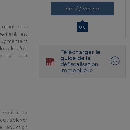
Veuf / Veuve
’autant plus
0%
nement est
 augmentant
oublé d’un
Télécharger le
pondant aux
guide de la
défiscalisation
immobilière
d’impôt de 13
eut s’élever
ne réduction