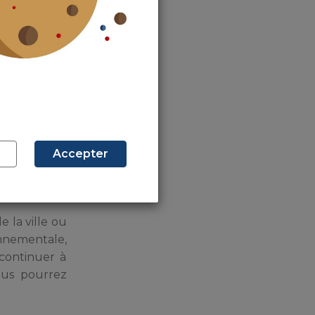
és outre-
és outre-
sés outre-
Accepter
s outre-mer
e la ville ou
nnementale,
 continuer à
ous pourrez