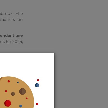
reux. Elle
cendants ou
 pendant une
ent. En 2024,
ilière Pinel
e réduction
lisés outre-
s outre-
alement été