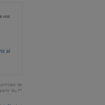
e vos
ns si
 principe de
er
partir du 1