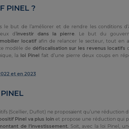
F PINEL ?
s le but de l’améliorer et de rendre les conditions d
reux d’
investir dans la pierre
. Le but du gouver
mobilier locatif
afin de relancer le secteur, tout en
 ce modèle de
défiscalisation sur les revenus locatifs
d
ique, la
loi Pinel
fait d’une pierre deux coups en ré
 2022 et en 2023
 PINEL
itifs (Scellier, Duflot) ne proposaient qu’une réduction 
ositif Pinel va plus loin
et propose une réduction qui p
ontant de l’investissement.
Soit, avec la loi Pinel, u