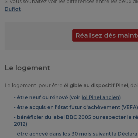
Si vous souhaitez voir les différences entre les deux d
Duflot
.
Réalisez dès maint
Le logement
Le logement, pour être
éligible au dispositif Pinel
, do
être neuf ou rénové (voir
loi Pinel ancien
)
être acquis en l
’état futur d’achèvement
(VEFA)
bénéficier du label
BBC 2005
ou respecter la r
2012
)
être
achevé dans les 30 mois suivant la Déclar