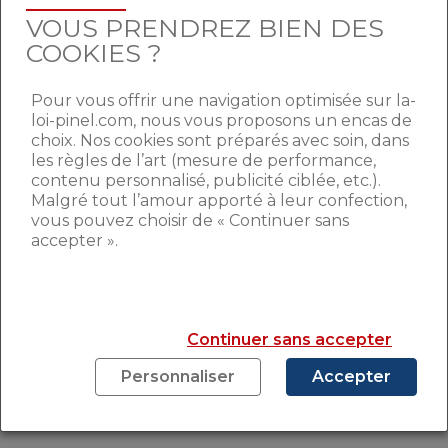
VOUS PRENDREZ BIEN DES
COOKIES ?
10/09/2021
Pour vous offrir une navigation optimisée sur la-
Le gouvernement réfléchit à un
loi-pinel.com, nous vous proposons un encas de
« super-Pinel »
choix. Nos cookies sont préparés avec soin, dans
les règles de l’art (mesure de performance,
contenu personnalisé, publicité ciblée, etc.).
08/09/2021
Malgré tout l’amour apporté à leur confection,
vous pouvez choisir de « Continuer sans
accepter ».
La question de la semaine : que se
passe-t-il pour le garant quand le
colocataire donne congé ?
Continuer sans accepter
Personnaliser
Accepter
SES COMPÉTENCES