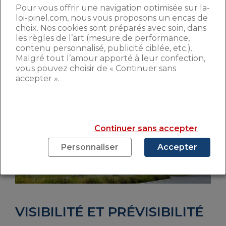
Pour vous offrir une navigation optimisée sur la-
selon le « référentiel de qualité
loi-pinel.com, nous vous proposons un encas de
logement »
qui, à l’heure actuelle, est
choix. Nos cookies sont préparés avec soin, dans
entre les mains de l’architecte urbaniste
les règles de l’art (mesure de performance,
François Leclercq et du Directeur Général
contenu personnalisé, publicité ciblée, etc.).
d’Epamarne, Laurent Girometti.
C’est le 8
Malgré tout l’amour apporté à leur confection,
septembre que leurs conclusions seront
vous pouvez choisir de « Continuer sans
accepter ».
présentées.
Continuer sans accepter
Personnaliser
Accepter
VISIBILITÉ ET PRÉVISIBILITÉ