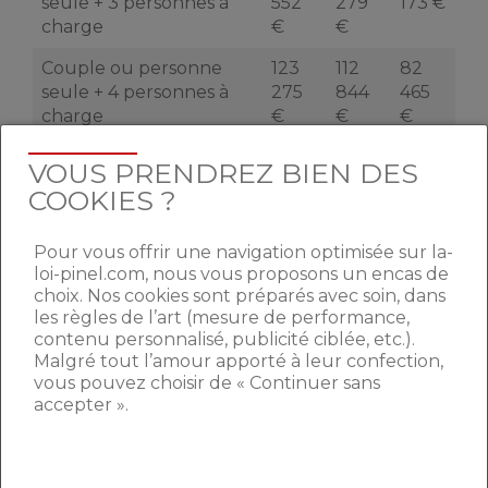
seule + 3 personnes à
552
279
173 €
charge
€
€
Couple ou personne
123
112
82
seule + 4 personnes à
275
844
465
charge
€
€
€
Par personne
+ 13
+ 12
+ 9
VOUS PRENDREZ BIEN DES
supplémentaire
734
573
200
COOKIES ?
€
€
€
Pour vous offrir une navigation optimisée sur la-
Les loyers exercés par les bailleurs sociaux
loi-pinel.com, nous vous proposons un encas de
doivent également être inférieurs aux
choix. Nos cookies sont préparés avec soin, dans
les règles de l’art (mesure de performance,
plafonds de loyer du dispositif Pinel. Pour
contenu personnalisé, publicité ciblée, etc.).
une mise en location en 2022,
le loyer au
Malgré tout l’amour apporté à leur confection,
m² doit donc respecter les plafonds
ci-
vous pouvez choisir de « Continuer sans
dessous :
accepter ».
Zone A bis
Zone A
Zone B1