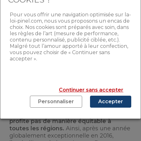
Nationale de l’Immobilier
(FNAIM), en
2016, sur plus de 120 000 PTZ distribués,
Pour vous offrir une navigation optimisée sur la-
loi-pinel.com, nous vous proposons un encas de
22 500 ont été enregistrés pour l’achat
choix. Nos cookies sont préparés avec soin, dans
d’un bien ancien, contre seulement 3 200
les règles de l’art (mesure de performance,
en 2015. Cependant la Fédération
contenu personnalisé, publicité ciblée, etc.).
considère qu’il s’agit d’un succès en
Malgré tout l’amour apporté à leur confection,
trompe l’œil, car ce dispositif n’a pas
vous pouvez choisir de « Continuer sans
profité aux villes les plus tendues, comme
accepter ».
Marseille ou Lyon, qui n’ont représenté
que 4 % des prêts émis.
» Le PTZ ancien a
essentiellement bénéficié aux territoires
ruraux de la zone C, qui ont enregistré 60
Continuer sans accepter
% des délivrances »
, commente-t-elle sur
son site.
Personnaliser
Accepter
La reprise du marché immobilier ne
profite pas de manière équitable à
toutes les régions.
Ainsi, après une année
globalement exceptionnelle en 2016,