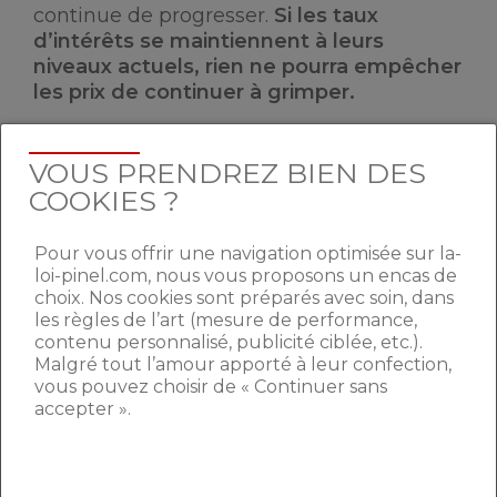
continue de progresser.
Si les taux
d’intérêts se maintiennent à leurs
niveaux actuels, rien ne pourra empêcher
les prix de continuer à grimper.
En savoir plus sur les prix de l’immobilier
VOUS PRENDREZ BIEN DES
COOKIES ?
Augmentation des prix de l’immobilier
en France ?
Pour vous offrir une navigation optimisée sur la-
loi-pinel.com, nous vous proposons un encas de
Chute des prix de l’immobilier : -2,7%
choix. Nos cookies sont préparés avec soin, dans
pour 2015
les règles de l’art (mesure de performance,
contenu personnalisé, publicité ciblée, etc.).
Chute des prix des résidences
Malgré tout l’amour apporté à leur confection,
secondaires
vous pouvez choisir de « Continuer sans
accepter ».
La réputation des établissements
scolaires augmente le prix au m²
Immobilier : en ce début d’année, les