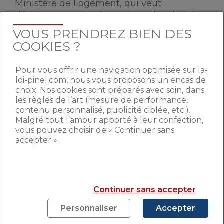
Ministère de Logement, qui veut
développer ce système contre la crise du
logement.
VOUS PRENDREZ BIEN DES
COOKIES ?
Ce bonus fiscal sera soumis à un plafond
de loyer défini dans la loi. Le bailleur ne
pourra pas pratiquer le montant de loyer
Pour vous offrir une navigation optimisée sur la-
loi-pinel.com, nous vous proposons un encas de
qu’il désire. Ces plafonds seront publiés via
choix. Nos cookies sont préparés avec soin, dans
un décret avant la fin du mois de janvier.
les règles de l’art (mesure de performance,
contenu personnalisé, publicité ciblée, etc.).
Malgré tout l’amour apporté à leur confection,
2,6 MILLIONS DE
vous pouvez choisir de « Continuer sans
LOGEMENTS VIDES
accepter ».
Selon la définition de l’INSEE, un logement
vacant est un logement disponible,
Continuer sans accepter
proposé sur le marché de la vente ou de la
location; un logement provisoirement
Personnaliser
Accepter
indisponible faisant l’objet de travaux ou