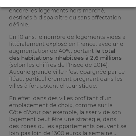
attendant un règlement de succession ou
encore les logements hors marché,
destinés à disparaître ou sans affectation
définie.
En 10 ans, le nombre de logements vides a
littéralement explosé en France, avec une
augmentation de 40%, portant
le total
des habitations inhabitées à 2,6 millions
(selon les chiffres de l’Insee de 2014).
Aucune grande ville n’est épargnée par ce
fléau, particulièrement prégnant dans les
villes à fort potentiel touristique.
En effet, dans des villes profitant d’un
emplacement de choix, comme sur la
Côte d’Azur par exemple, laisser vide son
logement peut être une stratégie, dans
des zones où les appartements peuvent se
loin pas loin de 1300 euros la semaine…