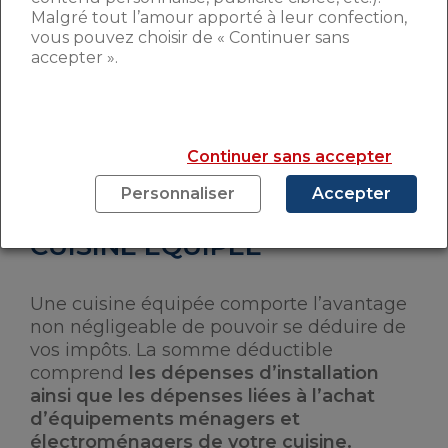
stratifié est davantage conseillé par
Malgré tout l’amour apporté à leur confection,
vous pouvez choisir de « Continuer sans
rapport au laqué, car plus solide.
accepter ».
DÉMARRER MA SIMULATION PINEL DÈS
MAINTENANT
Continuer sans accepter
Personnaliser
Accepter
DÉFISCALISER VOTRE
CUISINE ÉQUIPÉE
Une cuisine équipée comporte l’avantage
non négligeable de pouvoir se déduire de
vos impôts. La somme déductible
comprend
les dépenses d’installation
ainsi que les dépenses liées à l’achat
d’équipements ménagers et
électroménagers de votre cuisine.