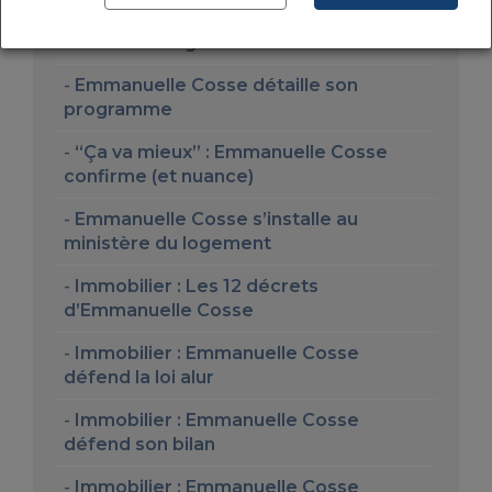
Emmanuelle Cosse se rend au congrès
national du logement
Emmanuelle Cosse détaille son
programme
“Ça va mieux” : Emmanuelle Cosse
confirme (et nuance)
Emmanuelle Cosse s’installe au
ministère du logement
Immobilier : Les 12 décrets
d’Emmanuelle Cosse
Immobilier : Emmanuelle Cosse
défend la loi alur
Immobilier : Emmanuelle Cosse
défend son bilan
Immobilier : Emmanuelle Cosse