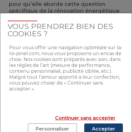
pour qu’elle aborde cette question
spécifique de la rénovation énergétique
des copropriétés. Par ailleurs la question
de la rénovation énergétique des
VOUS PRENDREZ BIEN DES
bâtiments publics est un sujet majeu
r”, a
COOKIES ?
détaillé la ministre.
Pour vous offrir une navigation optimisée sur la-
Crédit photo : © brizmaker/Shutterstock.
loi-pinel.com, nous vous proposons un encas de
choix. Nos cookies sont préparés avec soin, dans
En savoir plus sur Emmanuelle Cosse
les règles de l’art (mesure de performance,
contenu personnalisé, publicité ciblée, etc.).
Malgré tout l’amour apporté à leur confection,
vous pouvez choisir de « Continuer sans
Conférence environnementale :
accepter ».
Emmanuelle Cosse promet des actions
L’arrivée d’Emmanuelle Cosse au
logement inquiète les professionnels
Continuer sans accepter
Ile-de-France : Emmanuelle Cosse veut
renforcer le droit au logement
Personnaliser
Accepter