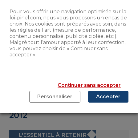
performance énergétique des
Pour vous offrir une navigation optimisée sur la-
constructions. De plus, il décrit les
loi-pinel.com, nous vous proposons un encas de
exigences de performance
choix. Nos cookies sont préparés avec soin, dans
énergétique que doivent satisfaire
les règles de l’art (mesure de performance,
ces bâtiments :
contenu personnalisé, publicité ciblée, etc.).
– limitation de la consommation
Malgré tout l’amour apporté à leur confection,
d’énergie primaire
vous pouvez choisir de « Continuer sans
– optimisation de la conception du
accepter ».
logement, indépendamment des
systèmes énergétiques mis en œuvre
– limitation des surchauffes dans le
bâtiment en période estivale
Continuer sans accepter
Personnaliser
Accepter
LES OBJECTIFS DE LA RT
2012