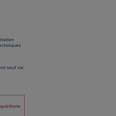
itation
techniques
nt neuf via
uisitions