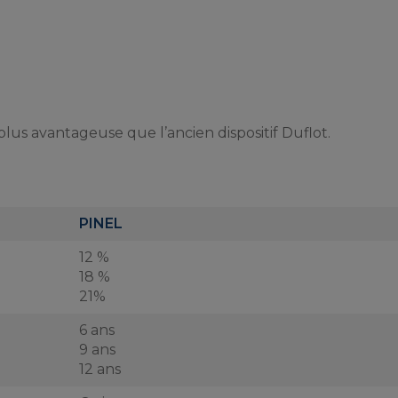
plus avantageuse que l’ancien dispositif Duflot.
PINEL
12 %
18 %
21%
6 ans
9 ans
12 ans