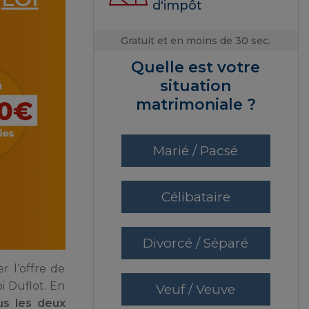
a
d'impôt
Gratuit et en moins de 30 sec.
Quelle est votre
situation
matrimoniale ?
Marié / Pacsé
Célibataire
Divorcé / Séparé
r l’offre de
oi Duflot. En
Veuf / Veuve
us les deux