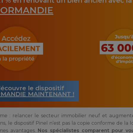
21 % en rénovant un bien ancien avec l
ORMANDIE
écouvre le dispositif
MANDIE MAINTENANT !
même : relancer le secteur immobilier neuf et augmente
 le dispositif Pinel n’est pas la copie conforme de la l
mêmes avantages.
Nos spécialistes comparent pour vo