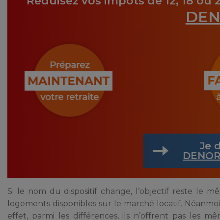
Réduisez vos impôts de 12, 18 ou 
DEN
Je d
DENOR
Si le nom du dispositif change, l’objectif reste le 
logements disponibles sur le marché locatif. Néanmoins,
effet, parmi les différences, ils n’offrent pas les 