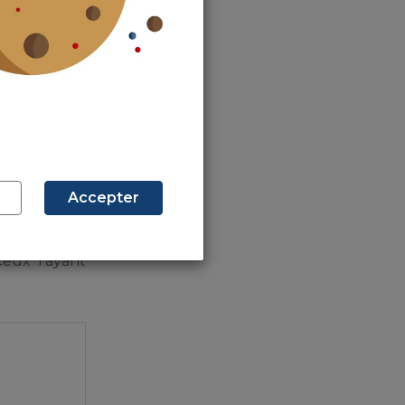
 d’inciter le
pôts de
18 %
r le prix de
Accepter
de notaire et
Ceux l’ayant