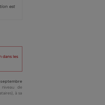
tion est
n dans les
r septembre
, niveau de
aires), à sa