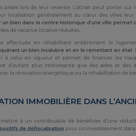
risés lors de leur revente. L’attrait peut porter sur le
eur localisation généralement au cœur des villes leu
r un bien dans le centre historique d’une ville permet 
des de vacance locative réduites.
e effectuée en réhabilitant entièrement le logement
cquérant un bien insalubre et en le remettant en état
.
eur à celui en vigueur et permet de financer les tra
st d’autant plus intéressante que des aides et des di
nancer la rénovation énergétique ou la réhabilitation de b
SATION IMMOBILIÈRE DANS L’ANC
ermettre à un contribuable de bénéficier d’une réduc
positifs de défiscalisation
pour un investissement dans 