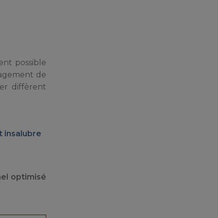
ment possible
agement de
ter diffèrent
t insalubre
nel optimisé