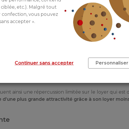
 ciblée, etc.). Malgré tout
être financée à l’aide d’un éco-PTZ, accessible sous
r confection, vous pouvez
sans accepter ».
la volonté de se créer un patrimoine immobilier mais é
Continuer sans accepter
Personnaliser
partement neuf est synonyme de fortes charges de 
es différents services et infrastructures (piscine, sal
nt ainsi une répercussion limitée sur le loyer qui est d
 d’une plus grande attractivité grâce à son loyer moin
nte