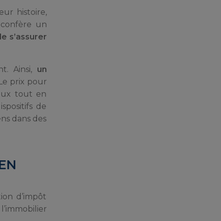
ur histoire,
r confère un
de s’assurer
. Ainsi,
un
 Le prix pour
vaux tout en
spositifs de
iens dans des
IEN
tion d’impôt
l’immobilier