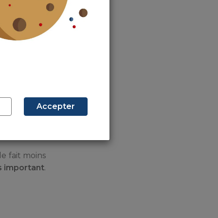
 certaines
galement par
Accepter
copropriété
,
le de sport,
e fait moins
s important
.