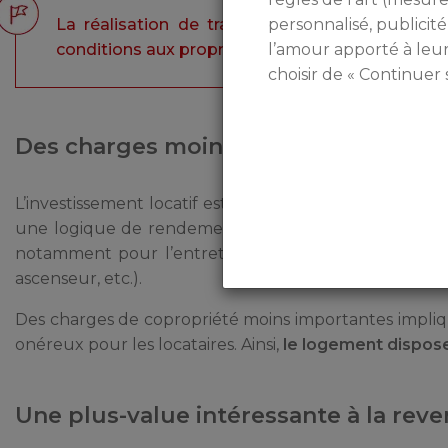
personnalisé, publicité
La réalisation de travaux de rénovation peut 
l’amour apporté à leu
conditions aux propriétaires-bailleurs.
choisir de « Continuer 
Des charges moins importantes
L’investissement locatif est généralement porté par 
une logique de rendement. Or,
investir dans un ap
notamment pour l’entretien des parties communes et d
ascenseur, etc.).
Des charges de copropriété moins importantes implique
onéreux pour les locataires. Ainsi,
le logement dispose
Une plus-value intéressante à la reve