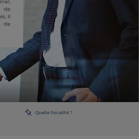
nel,
u de
, il
é de
Quelle fiscalité ?