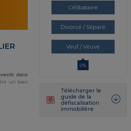
Célibataire
Divorcé / Séparé
LIER
Veuf / Veuve
0%
nvestir dans
érir un bien
Télécharger le
guide de la
défiscalisation
immobilière