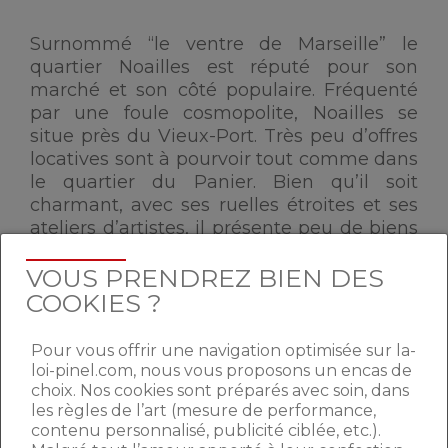
Surnommé “le ventre de Marseille” le
quartier Noailles est réputé pour son
marché et son côté populaire. Fréquenté
par une foule cosmopolite, Noailles se
situe près du Vieux-Port. Très peu d’offres
locatives sont à pourvoir tout comme dans
le quartier du Panier. Bien qu’il soit
charmant, avec ses ruelles étroites et ses
ateliers d’artistes, il présente peu de biens
neufs.
VOUS PRENDREZ BIEN DES
COOKIES ?
COURS JULIEN (IER) ET LA
PLAINE (VIE)
Pour vous offrir une navigation optimisée sur la-
loi-pinel.com, nous vous proposons un encas de
choix. Nos cookies sont préparés avec soin, dans
Ces quartiers très dynamiques font partie
les règles de l’art (mesure de performance,
contenu personnalisé, publicité ciblée, etc.).
des plus branchés de Marseille. Salles de