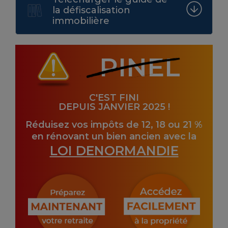
la défiscalisation
immobilière
PINEL
C'EST FINI
DEPUIS JANVIER 2025 !
Réduisez vos impôts de 12, 18 ou 21 %
en rénovant un bien ancien avec la
LOI DENORMANDIE