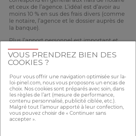
correspond en général aux frais de notaire
et ceux de l’agence. L’idéal est d’avoir au
moins 10 % en sus des frais divers (comme
le notaire, l’agence et le dossier auprès de
la banque).
Plus l’apport personnel est important et
moins les risques pris par l’établissement
VOUS PRENDREZ BIEN DES
bancaire prêteur sont hauts. De plus, les
COOKIES ?
banques seront disposées à proposer des
taux bien plus attractifs
, réduisant ainsi le
coût du crédit de l’emprunteur. Enfin,
Pour vous offrir une navigation optimisée sur la-
l’apport personnel constitue pour les
loi-pinel.com, nous vous proposons un encas de
choix. Nos cookies sont préparés avec soin, dans
banques un indicateur de la capacité
les règles de l’art (mesure de performance,
d’épargne de l’emprunteur et donc sa
contenu personnalisé, publicité ciblée, etc.).
possibilité d’assurer ses mensualités. Il est
Malgré tout l’amour apporté à leur confection,
toutefois possible de
devenir propriétaire
vous pouvez choisir de « Continuer sans
sans apport
.
accepter ».