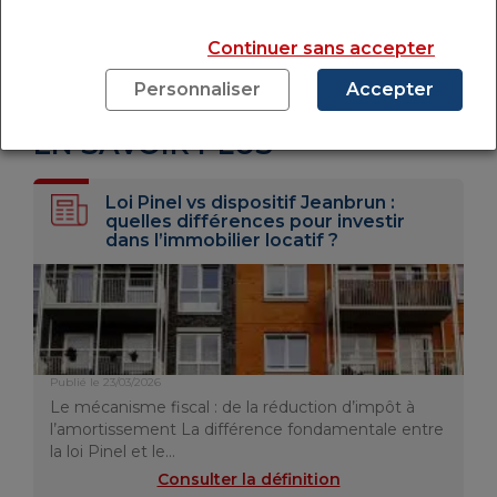
RETOUR AU LEXIQUE
Continuer sans accepter
Personnaliser
Accepter
EN SAVOIR PLUS
Loi Pinel vs dispositif Jeanbrun :
quelles différences pour investir
dans l’immobilier locatif ?
Publié le 23/03/2026
Le mécanisme fiscal : de la réduction d’impôt à
l’amortissement La différence fondamentale entre
la loi Pinel et le…
Consulter la définition