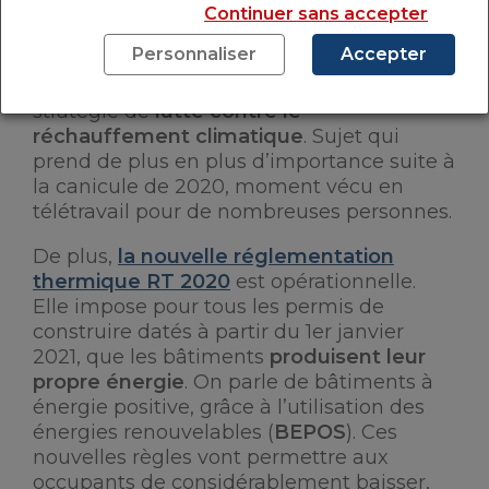
Continuer sans accepter
espaces sont, à ce jour, plus facilement
trouvables dans des constructions neuves.
Personnaliser
Accepter
L’immobilier neuf rentre dans une
stratégie de
lutte contre le
réchauffement climatique
. Sujet qui
prend de plus en plus d’importance suite à
la canicule de 2020, moment vécu en
télétravail pour de nombreuses personnes.
De plus,
la nouvelle réglementation
thermique RT 2020
est opérationnelle.
Elle impose pour tous les permis de
construire datés à partir du 1er janvier
2021, que les bâtiments
produisent leur
propre énergie
. On parle de bâtiments à
énergie positive, grâce à l’utilisation des
énergies renouvelables (
BEPOS
). Ces
nouvelles règles vont permettre aux
occupants de considérablement baisser,