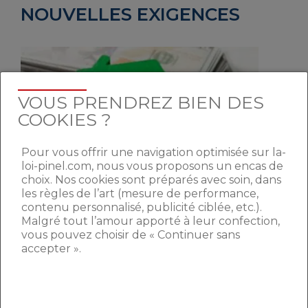
NOUVELLES EXIGENCES
VOUS PRENDREZ BIEN DES
COOKIES ?
Pour vous offrir une navigation optimisée sur la-
loi-pinel.com, nous vous proposons un encas de
choix. Nos cookies sont préparés avec soin, dans
les règles de l’art (mesure de performance,
contenu personnalisé, publicité ciblée, etc.).
Malgré tout l’amour apporté à leur confection,
Les Français ont dû faire face aux
vous pouvez choisir de « Continuer sans
confinements. Ces semaines enfermées
accepter ».
ont pour beaucoup de Français
fait
évoluer leurs critères de recherches
dans
l’immobilier. Avec pour principale
demande, un
espace extérieur
. Ces