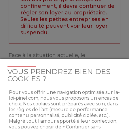
confinement, il devra continuer de
régler son loyer au propriétaire.
Seules les petites entreprises en
difficulté peuvent voir leur loyer
suspendu.
Face à la situation actuelle, le
gouvernement a conseillé aux bailleurs
et locataires de conclure une convention
VOUS PRENDREZ BIEN DES
d’occupation précaire
, dont la signature
COOKIES ?
par voie électronique est possible. Cela
permettra de
donner un titre
Pour vous offrir une navigation optimisée sur la-
d’occupation au locataire, de sécuriser le
loi-pinel.com, nous vous proposons un encas de
report de la date de sortie et le
choix. Nos cookies sont préparés avec soin, dans
versement de l’indemnité d’occupation.
les règles de l’art (mesure de performance,
contenu personnalisé, publicité ciblée, etc.).
De même, la
trêve hivernale ayant été
Malgré tout l’amour apporté à leur confection,
repoussée jusqu’au 31 mai 2020,
un
vous pouvez choisir de « Continuer sans