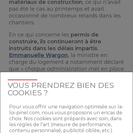
matériaux de construction
, ce qui n’avait
pas été le cas au printemps et avait
occasionné de nombreux retards dans les
chantiers.
En ce qui concerne les
permis de
construire, ils continueront à être
instruits dans les délais impartis
.
Emmanuelle Wargon
, la ministre en
charge du logement a notamment déclaré
que
« chaque administration met en place
une continuité d’activité ce qui permet de
moduler du télétravail et du travail
VOUS PRENDREZ BIEN DES
physique quand c’est nécessaire. »
COOKIES ?
Pour vous offrir une navigation optimisée sur la-
QUEL IMPACT SUR LES PRIX
loi-pinel.com, nous vous proposons un encas de
IMMOBILIERS ?
choix. Nos cookies sont préparés avec soin, dans
les règles de l’art (mesure de performance,
contenu personnalisé, publicité ciblée, etc.).