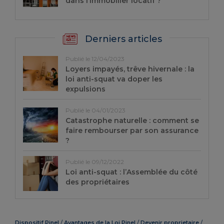
dans l’immobilier locatif ?
Derniers articles
Publié le 12/04/2023
Loyers impayés, trêve hivernale : la
loi anti-squat va doper les
expulsions
Publié le 04/01/2023
Catastrophe naturelle : comment se
faire rembourser par son assurance
?
Publié le 09/12/2022
Loi anti-squat : l’Assemblée du côté
des propriétaires
Dispositif Pinel
Avantages de la Loi Pinel
Devenir proprietaire