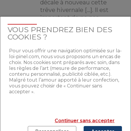
décale à nouveau cette
trêve hivernale […]. Il est
important de ne pas
ajouter à cette période
VOUS PRENDREZ BIEN DES
sanitaire des drames
COOKIES ?
familiaux, des drames
humains.» – Julien
Pour vous offrir une navigation optimisée sur la-
Denormandie, ministre
loi-pinel.com, nous vous proposons un encas de
choix. Nos cookies sont préparés avec soin, dans
de la Cohésion des
les règles de l’art (mesure de performance,
territoires, chargé de la
contenu personnalisé, publicité ciblée, etc.).
ville et du logement, jeudi
Malgré tout l’amour apporté à leur confection,
4 mai.
vous pouvez choisir de « Continuer sans
accepter ».
En outre, le gouvernement a évoqué
le
maintien des 20 000 places
supplémentaires d’hébergement
Continuer sans accepter
d’urgence au-delà du 11 mai
, date de
déconfinement. Pour rappel, depuis le