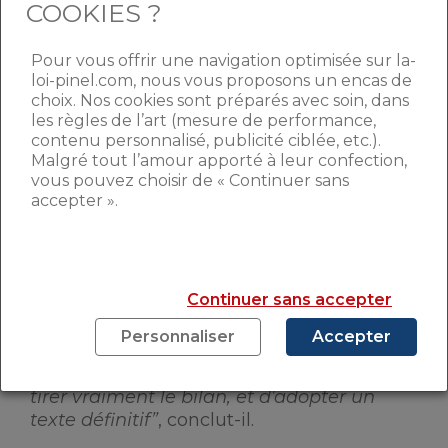
COOKIES ?
écologique sera introduit dans les critères
d’attribution des marchés publics par les
Pour vous offrir une navigation optimisée sur la-
collectivités locales.
loi-pinel.com, nous vous proposons un encas de
choix. Nos cookies sont préparés avec soin, dans
les règles de l’art (mesure de performance,
Expérimentation
contenu personnalisé, publicité ciblée, etc.).
Malgré tout l’amour apporté à leur confection,
vous pouvez choisir de « Continuer sans
Contrairement à d’autres candidats à la
accepter ».
primaire de la gauche comme
Benoît
Hamon
, François de Rugy veut
conserver
la loi Travail introduite par le
gouvernement Hollande, mais la
Continuer sans accepter
transformer en expérimentation menée
sur une période de 5 ans
.
“À l’issue de ce
Personnaliser
Accepter
délai, sur la base de l’expérience et non de
postures idéologiques, il sera possible d’en
tirer vraiment le bilan, et d’adopter un
texte définitif”
, conclut-il.