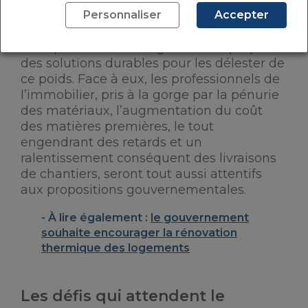
dépenses des Français, les
loyers et les
Personnaliser
Accepter
factures énergétiques
pèsent lourd sur
les épaules des Français, dont en découle
la responsabilité du logement de proposer
des solutions durables pour les délester de
ce poids. Face à eux, les professionnels de
l’immobilier, pris à la gorge par la pénurie
des matériaux, l’augmentation du coût
des matières premières, le tout
engendrant des retards et un
ralentissement conséquent des livraisons
de chantiers, seront tout aussi attentifs
aux propositions gouvernementales.
À lire également :
le gouvernement
souhaite encourager la rénovation
thermique des logements
Les défis qui attendent le