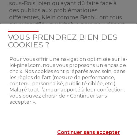
sous-Bois, bien qu’ayant dû faire face à
des publics aux problématiques
différentes, Klein comme Béchu ont tous
deux insufflé un véritable nouveau départ
dans leurs villes. Du logement aux
VOUS PRENDREZ BIEN DES
infrastructures urbaines, les
projets de
COOKIES ?
rénovation
dont ils sont porteurs, ont
considérablement amélioré le quotidien
Pour vous offrir une navigation optimisée sur la-
des habitants. Un parcours reconnu par le
loi-pinel.com, nous vous proposons un encas de
président de la FNAIM
, Jean-
choix. Nos cookies sont préparés avec soin, dans
Marc Torrollion, qui se dit «
impatient de
les règles de l’art (mesure de performance,
se mettre au travail avec eux
« . Dans un
contenu personnalisé, publicité ciblée, etc.).
contexte sociétal où l’avenir semble dicté
Malgré tout l’amour apporté à leur confection,
d’incertitudes économiques et
vous pouvez choisir de « Continuer sans
environnementales, les actions futures du
accepter ».
ministre du logement sont plus que
jamais, attendues de pied ferme par les
professionnels du secteur, et les
contribuables. En tant que premières
Continuer sans accepter