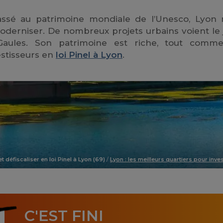
lassé au patrimoine mondiale de l’Unesco, Lyon 
oderniser. De nombreux projets urbains voient le 
 Gaules. Son patrimoine est riche, tout comm
estisseurs en
loi Pinel à Lyon
.
t défiscaliser en loi Pinel à Lyon (69)
/
Lyon : les meilleurs quartiers pour inve
C'EST FINI