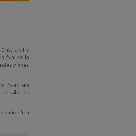
ne, la ville
diéval de la
andes places
rs. Avec ses
ossibilités
re varie d’un