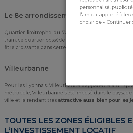
personnalisé, publicité
Le 8e arrondissement
l’amour apporté à leu
choisir de « Continuer 
Quartier limitrophe du 7e, le 8e arrondissement d
tram, ce quartier possède un
fort potentiel
et propos
être croissante dans cette zone.
Villeurbanne
Pour les Lyonnais, Villeurbanne s’apparente à un qua
métropole, Villeurbanne s’est imposé dans le paysage
ville et la rendant très
attractive aussi bien pour les j
TOUTES LES ZONES ÉLIGIBLES 
L’INVESTISSEMENT LOCATIF