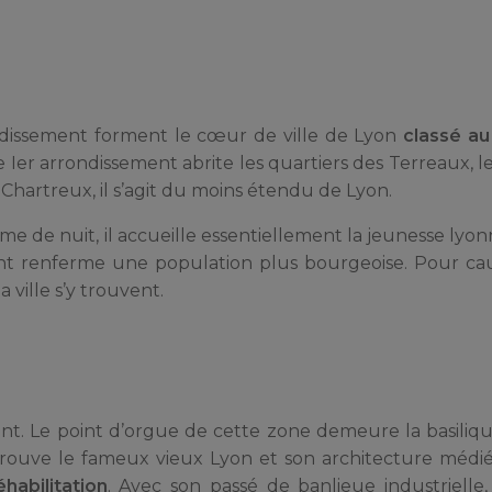
rondissement forment le cœur de ville de Lyon
classé au
e Ier arrondissement abrite les quartiers des Terreaux, l
s Chartreux, il s’agit du moins étendu de Lyon.
me de nuit, il accueille essentiellement la jeunesse lyon
ent renferme une population plus bourgeoise. Pour cau
ville s’y trouvent.
nt. Le point d’orgue de cette zone demeure la basiliq
se trouve le fameux vieux Lyon et son architecture médié
habilitation
. Avec son passé de banlieue industrielle