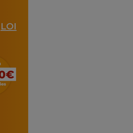
LOI
a