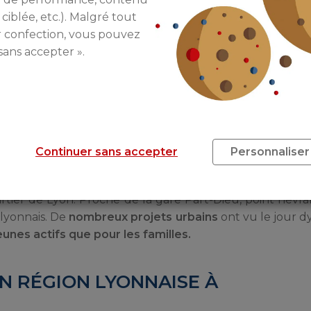
 ciblée, etc.). Malgré tout
r confection, vous pouvez
sans accepter ».
e Lyon est également
en pleine réhabilitation
. Bien des
e de
nombreux logements neufs
. La demande locative 
Continuer sans accepter
Personnaliser
rtier de Lyon. Proche de la gare Part-Dieu, point névra
 lyonnais. De
nombreux projets urbains
ont vu le jour d
eunes actifs que pour les familles.
EN RÉGION LYONNAISE À