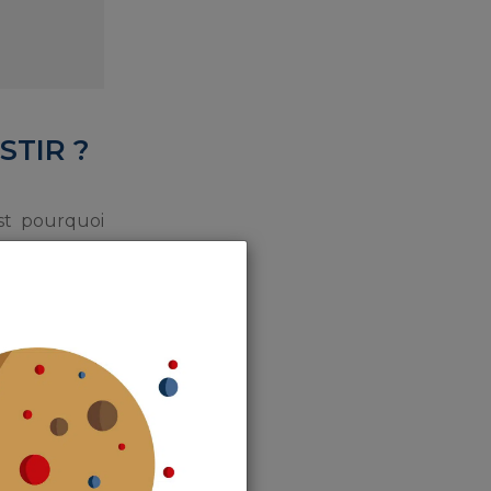
STIR ?
est pourquoi
ent qui offre
u sud, où les
sités toutes