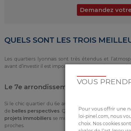
Demandez votre s
QUELS SONT LES TROIS MEILLE
Les quartiers lyonnais sont très étendus et l’atmos
avant d’investir il est important de se renseigner sur les
VOUS PRENDR
Le 7e arrondissement
Si le chic quartier du 6e arrondissement est toujours t
Pour vous offrir une n
de
belles perspectives
. Quartier tourné vers l’avenir,
loi-pinel.com, nous v
projets immobiliers
se multiplient grâce notamment au
choix. Nos cookies sont
proches.
règles de l’art (mesu