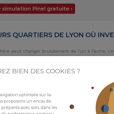
imulation Pinel gratuite ›
URS QUARTIERS DE LYON OÙ INVE
phère peut changer brutalement de l’un à l’autre, c’
 zones à privilégier.
EZ BIEN DES COOKIES ?
rès recherché par les locataires, c’est le 7e arrondissem
avigation optimisée sur la-
 le 7e et, plus particulièrement la
quartier de Gerland
, a
ous proposons un encas de
 pôle de recherche en sciences de la vie et aux univer
 préparés avec soin, dans les
re de performance, contenu