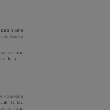
 patrimoine
es pentes de
naise et une
se, les plus
ue Fourvière
vale. Le IXe
, cette zone