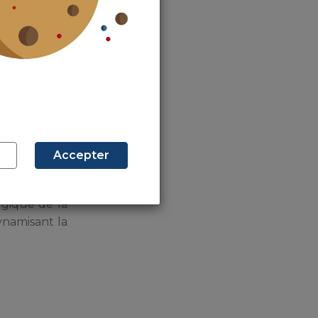
servis par le
devrait donc
Accepter
lgique de la
ynamisant la