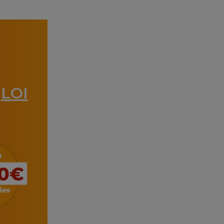
LOI
a