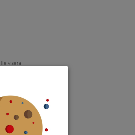
lle visera
rgies
re loué non