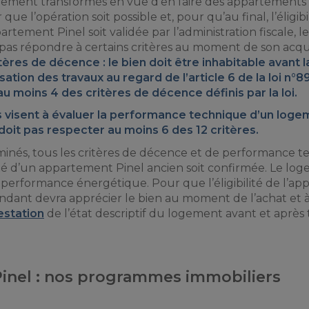
lement transformés en vue d’en faire des appartements P
que l’opération soit possible et, pour qu’au final, l’éligibi
partement Pinel soit validée par l’administration fiscale, l
 pas répondre à certains critères au moment de son acquis
tères de décence : le bien doit être inhabitable avant l
isation des travaux au regard de l’article 6 de la loi n°
 au moins 4 des critères de décence définis par la loi.
s visent à évaluer la performance technique d’un loge
e doit pas respecter au moins 6 des 12 critères.
erminés, tous les critères de décence et de performance 
bilité d’un appartement Pinel ancien soit confirmée. Le lo
 performance énergétique. Pour que l’éligibilité de l’a
ndant devra apprécier le bien au moment de l’achat et à 
estation
de l’état descriptif du logement avant et après
Pinel : nos programmes immobiliers