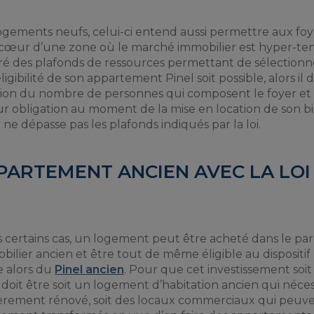
de logements neufs, celui-ci entend aussi permettre aux fo
cœur d’une zone où le marché immobilier est hyper-te
gré des plafonds de ressources permettant de sélectionn
igibilité de son appartement Pinel soit possible, alors il d
tion du nombre de personnes qui composent le foyer et 
 pour obligation au moment de la mise en location de son b
 ne dépasse pas les plafonds indiqués par la loi.
PARTEMENT ANCIEN AVEC LA LOI
 certains cas, un logement peut être acheté dans le par
bilier ancien et être tout de même éligible au dispositif 
e alors du
Pinel ancien
. Pour que cet investissement soit 
 doit être soit un logement d’habitation ancien qui néces
èrement rénové, soit des locaux commerciaux qui peuve