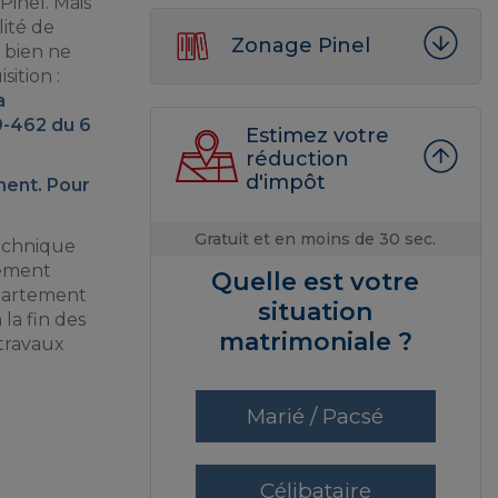
inel. Mais
lité de
Zonage Pinel
e bien ne
ition :
a
89-462 du 6
Estimez votre
réduction
d'impôt
ment. Pour
Gratuit et en moins de 30 sec.
technique
gement
Quelle est votre
ppartement
situation
la fin des
matrimoniale ?
 travaux
Marié / Pacsé
Célibataire