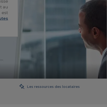
isse
nt au
 est
utes
Les ressources des locataires