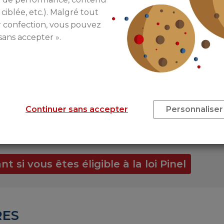
inel
. À ce jour, 3
. Définies par le
 ciblée, etc.). Malgré tout
nts locatifs dans
r confection, vous pouvez
 locative est
sans accepter ».
jourd’hui, les
eurs bien définis.
ement éligibles
a recentré
emment citées.
es zones B2 et C ne
Continuer sans accepter
Personnaliser
s acquis
uire leurs effets.
si vous êtes éligible à la loi Pinel
RES