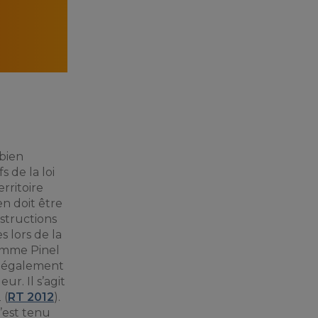
 bien
s de la loi
rritoire
ien doit être
structions
s lors de la
amme Pinel
it également
r. Il s’agit
 (
RT 2012
).
’est tenu