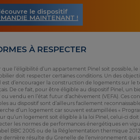
écouvre le dispositif
MANDIE MAINTENANT !
NORMES À RESPECTER
 que l’éligibilité d’un appartement Pinel soit possible, le
bilier doit respecter certaines conditions. Un des objectif
l est d’encourager la construction de logements sur le te
ais. De ce fait, pour être éligible au dispositif Pinel, un b
 ou vendu en l’état futur d’achèvement (VEFA). Ces con
bles au dispositif sont d’ailleurs facilement reconnaissable
erche d’un logement car souvent estampillées « Progr
ur qu’un logement soit éligible à la loi Pinel, celui-ci do
ecter les normes de performances énergétiques en vigueu
abel BBC 2005 ou de la Réglementation thermique 2012
e dernière résulte du Grenelle de l’environnement qui s