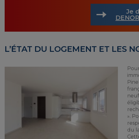
Je d
DENOR
L’ÉTAT DU LOGEMENT ET LES 
Pour
immo
Pine
franç
neuf
éligi
rech
». Po
resp
du l
Cett