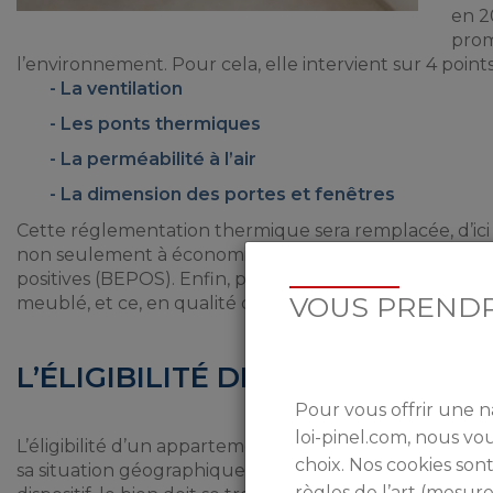
en 2
prom
l’environnement. Pour cela, elle intervient sur 4 poin
La
ventilation
Les
ponts thermiques
La
perméabilité à l’air
La
dimension des portes et fenêtres
Cette réglementation thermique sera remplacée, d’ici 
non seulement à économiser de l’énergie, mais aussi à
positives (BEPOS). Enfin, pour qu’un appartement entre
VOUS PRENDR
meublé, et ce, en qualité de résidence principale.
L’ÉLIGIBILITÉ DE L’APPARTEME
Pour vous offrir une n
loi-pinel.com, nous v
L’éligibilité d’un appartement en Pinel sera égaleme
choix. Nos cookies sont
sa situation géographique. En effet, pour entrer dans 
règles de l’art (mesu