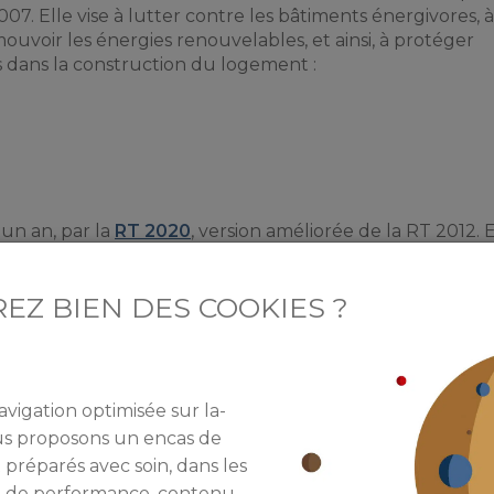
007. Elle vise à lutter contre les bâtiments énergivores, à
ouvoir les énergies renouvelables, et ainsi, à protéger
ts dans la construction du logement :
un an, par la
RT 2020
, version améliorée de la RT 2012. E
 en produire en introduisant la notion de bâtiment à éne
 dans le cadre du dispositif Pinel, il doit également êt
EZ BIEN DES COOKIES ?
NT PINEL SELON LE ZONAGE
avigation optimisée sur la-
ous proposons un encas de
nt déterminée par
 préparés avec soin, dans les
le cadre du
re de performance, contenu