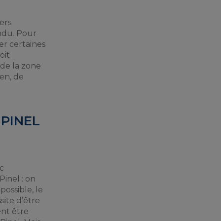
yers
ndu. Pour
er certaines
oit
de la zone
ien, de
 PINEL
c
Pinel : on
possible, le
site d’être
nt être