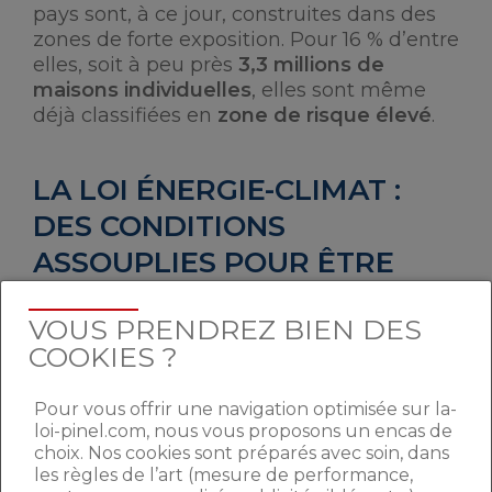
pays sont, à ce jour, construites dans des
zones de forte exposition. Pour 16 % d’entre
elles, soit à peu près
3,3 millions de
maisons individuelles
, elles sont même
déjà classifiées en
zone de risque élevé
.
LA LOI ÉNERGIE-CLIMAT :
DES CONDITIONS
ASSOUPLIES POUR ÊTRE
INDEMNISÉ
VOUS PRENDREZ BIEN DES
COOKIES ?
En 2022,
un dossier d’indemnisation sur
dix concernait un sujet climatique
. Pour
Pour vous offrir une navigation optimisée sur la-
autant, pour ces assurés, il est plus que
loi-pinel.com, nous vous proposons un encas de
difficile de réussir à se faire indemniser
choix. Nos cookies sont préparés avec soin, dans
par leur assureur. La
moitié seulement
les règles de l’art (mesure de performance,
des dossiers
étaient pris en charge,