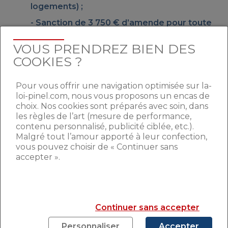
logements) ;
Sanction de
3 750 €
d’amende pour toute
«
propagande ou publicité
» invitant à du
squat ;
VOUS PRENDREZ BIEN DES
COOKIES ?
Poursuite du dispositif expérimental de la
loi Elan
(2018) : les propriétaires-bailleurs
attendant de réhabiliter ou vendre leur
Pour vous offrir une navigation optimisée sur la-
logement sont autorisés à confier
loi-pinel.com, nous vous proposons un encas de
choix. Nos cookies sont préparés avec soin, dans
ponctuellement leur bien vacant pour du
les règles de l’art (mesure de performance,
logement social
ou de l’insertion sociale.
contenu personnalisé, publicité ciblée, etc.).
Malgré tout l’amour apporté à leur confection,
vous pouvez choisir de « Continuer sans
LES LOCATAIRES MAUVAIS
accepter ».
PAYEURS SUR LA SELLETTE
Continuer sans accepter
Personnaliser
Accepter