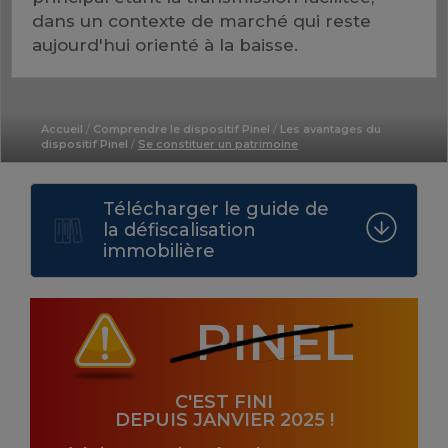
dans un contexte de marché qui reste
aujourd'hui orienté à la baisse.
Accueil
/
Comprendre le dispositif Pinel
/
Les avantages du
dispositif Pinel
/
Se constituer un patrimoine
Télécharger le guide de
la défiscalisation
immobilière
PINEL
C'EST FINI
DEPUIS JANVIER 2025 !