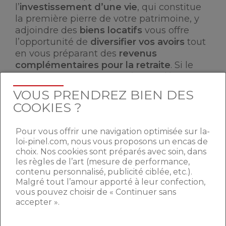
l’
investissement
d’une vie
, qui constitue
la première pierre de votre patrimoine, y
adjoindre des
biens locatifs
vous offre
l’opportunité de
diversifier vos avoirs
tout
en vous préparant des
revenus
complémentaires pour la retraite
. Si le
panel de
placements en immobiliers
locatifs
est vaste, à chaque profil
VOUS PRENDREZ BIEN DES
d’investisseur correspond un
dispositif
COOKIES ?
adapté offrant des
avantages divers
.
Après étude approfondie de votre situation
Pour vous offrir une navigation optimisée sur la-
fiscale et patrimoniale, tel ou tel dispositif
loi-pinel.com, nous vous proposons un encas de
sera choisi afin de
répondre au mieux à
choix. Nos cookies sont préparés avec soin, dans
vos besoins
.
les règles de l’art (mesure de performance,
contenu personnalisé, publicité ciblée, etc.).
Malgré tout l’amour apporté à leur confection,
INVESTIR DANS LA PIERRE,
vous pouvez choisir de « Continuer sans
accepter ».
UN PLACEMENT SUR LE
LONG TERME