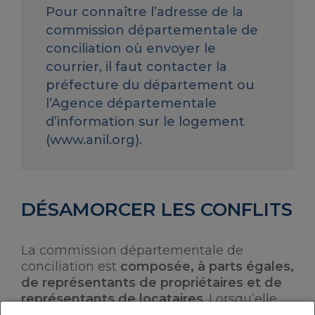
Pour connaître l’adresse de la
commission départementale de
conciliation où envoyer le
courrier, il faut contacter la
préfecture du département ou
l’Agence départementale
d’information sur le logement
(www.anil.org).
DÉSAMORCER LES CONFLITS
La commission départementale de
conciliation est
composée, à parts égales,
de représentants de propriétaires et de
représentants de locataires
. Lorsqu’elle