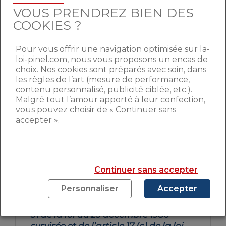
est saisie, la CDC va convoquer le bailleur
VOUS PRENDREZ BIEN DES
et le locataire à une séance de conciliation.
COOKIES ?
Après l’audition, au cours de laquelle elle a
entendu les deux parties, elle a
deux mois
pour rédiger un document qui présente
Pour vous offrir une navigation optimisée sur la-
l’accord qui a été trouvé
. Ce document,
loi-pinel.com, nous vous proposons un encas de
signé par les deux parties, valide l’accord
choix. Nos cookies sont préparés avec soin, dans
les règles de l’art (mesure de performance,
choisi et met fin au litige.
contenu personnalisé, publicité ciblée, etc.).
Malgré tout l’amour apporté à leur confection,
vous pouvez choisir de « Continuer sans
accepter ».
La commission entend les parties,
s’efforce de les concilier et émet un
avis qui doit être rendu dans un délai
de deux mois maximum à compter
Continuer sans accepter
de la réception par le secrétariat de
la lettre ou du message électronique
Personnaliser
Accepter
de saisine pour les litiges relatifs au
loyer en application des articles 30 et
31 de la loi du 23 décembre 1986