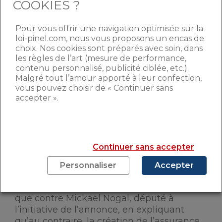
COOKIES ?
Si plusieurs des propositions annoncées
Pour vous offrir une navigation optimisée sur la-
font le bonheur des propriétaires, les
loi-pinel.com, nous vous proposons un encas de
choix. Nos cookies sont préparés avec soin, dans
professionnels de l’immobilier ne voient
les règles de l’art (mesure de performance,
pas toutes les mesures d’un bon œil.
contenu personnalisé, publicité ciblée, etc.).
Notamment la décision concernant le
Malgré tout l’amour apporté à leur confection,
dépôt de garantie. Le président de la
vous pouvez choisir de « Continuer sans
Fnaim, Jean-Marc Torrollion, juge la
accepter ».
proposition comme étant une «
mauvaise
solution
». Il assure qu’il n’appartient pas
au député de « dicter nos honoraires ni nos
comptes d’exploitation ». Cette même
Continuer sans accepter
mesure est aussi pointée du doigt, car elle
compliquerait encore l’accessibilité au
Personnaliser
Accepter
logement en
multipliant les sécurités
prises par les gestionnaires
. Un argument
que contre Mickaël Nogal, député à
l’initiative de l’annonce, en expliquant
qu’au contraire, la création de l’assurance