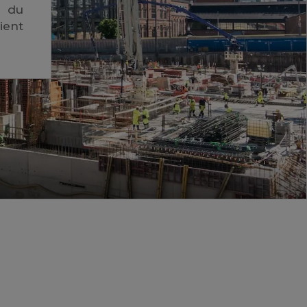
s du
ient