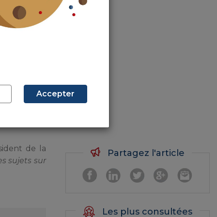
 question de
ent par une
ouhaiterait
dapter à la
l qu’il est
Accepter
0 % dans les
teraient que
sident de la
Partagez l'article
es sujets sur
Les plus consultées