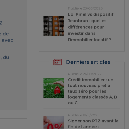
Publié le 23/03/2026
Loi Pinel vs dispositif
Jeanbrun : quelles
TZ
différences pour
investir dans
e de
l’immobilier locatif ?
é avec
, du
Derniers articles
Publié le 21/09/2022
Crédit immobilier : un
tout nouveau prêt à
taux zéro pour les
logements classés A, B
ou C
Publié le 19/11/2021
Signer son PTZ avant la
fin de l’année :