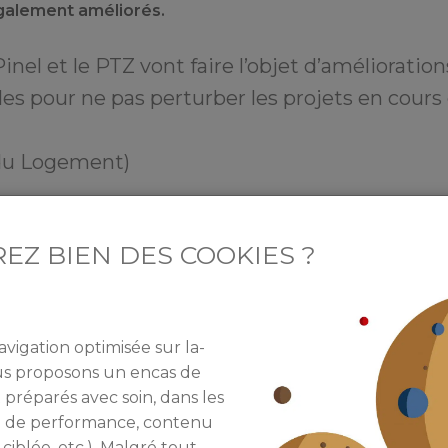
également améliorés.
inel et le PTZ vont faire l’objet d’amélioration
bles pour ne pas perturber les projets en cours
du Logement)
2022, elles seront, d’ores et déjà inscrites dans la loi
d’anticiper.
EZ BIEN DES COOKIES ?
AMÉLIORATIONS ?
avigation optimisée sur la-
ous proposons un encas de
Pour l’heure, aucune décision n’a encore été p
 préparés avec soin, dans les
concertation avec les acteurs du logement de
re de performance, contenu
organisée prochainement
. Cependant,
quelq
 ciblée, etc.). Malgré tout