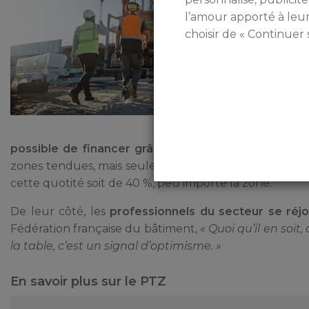
l’amour apporté à leu
choisir de « Continuer 
possible de financer grâce à cette aide qui devrai
zones tendues, mais seulement de 20 % dans les zone
cette quotité soit de 40 %, peu importe la zone.
De leur côté, les
professionnels du secteur se réj
Fédération française du bâtiment,
« Quoi qu’il en soit
la table, c’est un signal d’optimisme. »
En savoir plus sur le PTZ