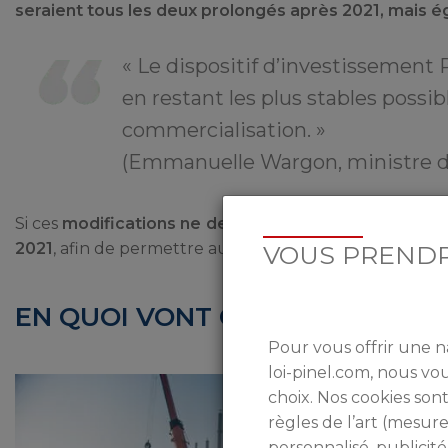
seraient tous les deux prolongés après 2021, mais 
« Le dispositif d’investissement P
en restant les plus stables possi
commercialisation. »
(Emmanuelle Wargon, ministre 
Si ces
modifications ne devraient prendre effet qu’en 
2021
, afin de permettre aux professionnels du secteur 
VOUS PRENDR
EN QUOI VONT CONSISTER LES 
Pour vous offrir une n
loi-pinel.com, nous v
choix. Nos cookies sont
règles de l’art (mesu
personnalisé, publicité