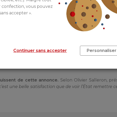
commencent à se dégager.
r confection, vous pouvez
sans accepter ».
En ce qui concerne le
dispositif Pinel
, il serait
revoir la question du zonage
« en passant notamm
meilleure territorialisation ». Le
gouvernement s
aussi travailler sur les loyers
afin de mieux les a
réalité du marché local.
Pour
le PTZ, c’est le pourcentage du coût tota
Continuer sans accepter
Personnaliser
t être concerné en priorité
. Actuellement, il est de 4
s détendues. Les organisations professionnelles souhai
ouissent de cette annonce.
Selon Olivier Salleron, pré
, c’est une belle satisfaction que de voir l’État remettre c