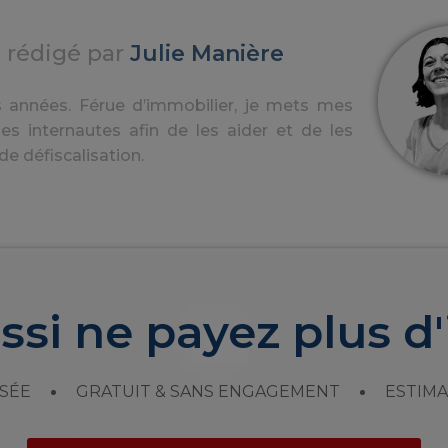
e rédigé par
Julie Manière
ques années. Férue d’immobilier, je mets mes
s internautes afin de les aider et de les
e défiscalisation.
ssi ne payez plus d'
SÉE
GRATUIT & SANS ENGAGEMENT
ESTIMA