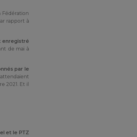
a Fédération
ar rapport à
t enregistré
ant de mai à
nnés par le
attendaient
 2021. Et il
el et le PTZ