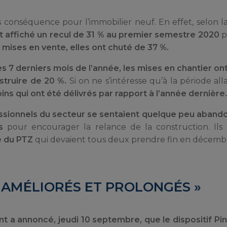
ns conséquence pour l’immobilier neuf. En effet, selon l
 affiché un recul de 31 % au premier semestre 2020
p
s
mises en vente, elles ont chuté de 37 %.
es 7 derniers mois de l’année, les mises en chantier on
struire de 20 %.
Si on ne s’intéresse qu’à la période all
ns qui ont été délivrés par rapport à l’année dernière.
ssionnels du secteur se sentaient quelque peu abando
s
pour encourager la relance de la construction. Ils 
e du PTZ
qui devaient tous deux prendre fin en décembre
 « AMÉLIORÉS ET PROLONGÉS »
t a annoncé, jeudi 10 septembre, que le dispositif Pin