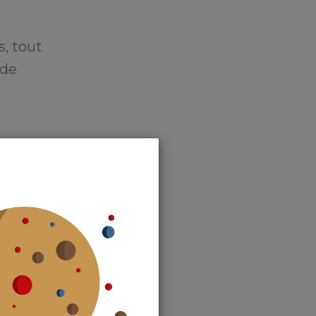
s, tout
 de
 de finances
rise et
une
vrait être
ues pistes