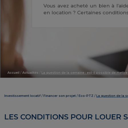
Vous avez acheté un bien à l’aid
en location ? Certaines condition
Accueil
/
Actualités
/
La question de la semaine : est-il possible de mettr
Investissement locatif
Financer son projet
Eco-PTZ
La question de la s
LES CONDITIONS POUR LOUER S