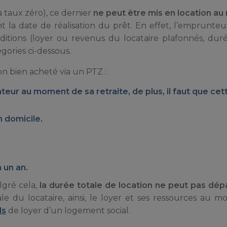
à taux zéro), ce dernier
ne peut être mis en location a
 la date de réalisation du prêt. En effet, l’emprunte
itions (loyer ou revenus du locataire plafonnés, dur
égories ci-dessous.
n bien acheté via un PTZ :
teur au moment de sa retraite, de plus, il faut que cet
n domicile.
 un an.
lgré cela,
la durée totale de location ne peut pas dép
ale du locataire, ainsi, le loyer et ses ressources au 
ds
de loyer d’un logement social.