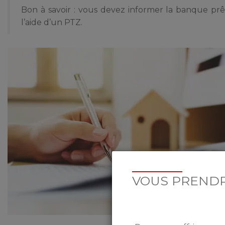
Bon à savoir : vous devez informer la banque prê
l’aide d’un PTZ.
VOUS PRENDR