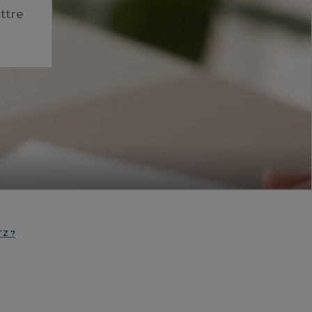
ttre
TZ ?