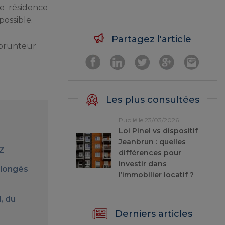
e résidence
possible.
Partagez l'article
emprunteur
Les plus consultées
Publié le 23/03/2026
Loi Pinel vs dispositif
Jeanbrun : quelles
TZ
différences pour
investir dans
olongés
l’immobilier locatif ?
, du
Derniers articles