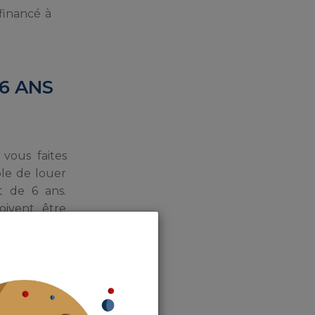
financé à
 6 ANS
 vous faites
ible de louer
 de 6 ans.
oivent être
é plus de 6
être loué à
ant du loyer
specter les
comme vu
location, le