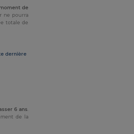
u moment de
ur ne pourra
ée totale de
te dernière
asser 6 ans
.
moment de la