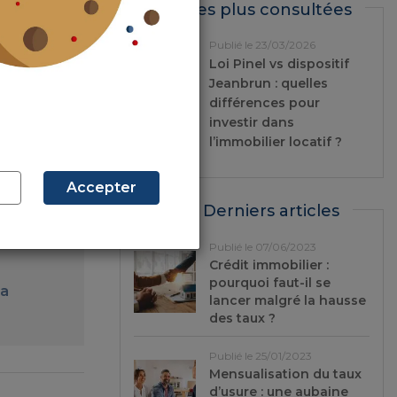
Les plus consultées
Publié le 23/03/2026
Loi Pinel vs dispositif
Jeanbrun : quelles
 2% ?
différences pour
investir dans
l’immobilier locatif ?
 de
Accepter
Derniers articles
 en
Publié le 07/06/2023
Crédit immobilier :
pourquoi faut-il se
la
lancer malgré la hausse
des taux ?
Publié le 25/01/2023
Mensualisation du taux
d’usure : une aubaine