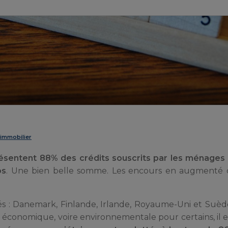
 immobilier
résentent 88% des crédits souscrits par les ménages
os
. Une bien belle somme. Les encours en augmenté 
tés : Danemark, Finlande, Irlande, Royaume-Uni et Suèd
 économique, voire environnementale pour certains, il 