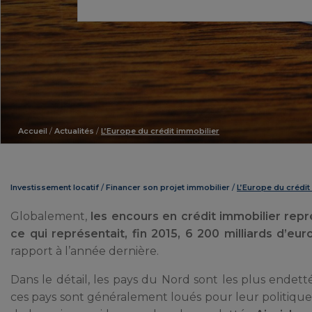
Accueil
/
Actualités
/
L’Europe du crédit immobilier
Investissement locatif
Financer son projet immobilier
L’Europe du crédit
Globalement,
les encours en crédit immobilier rep
ce qui représentait, fin 2015, 6 200 milliards d’eur
rapport à l’année dernière.
Dans le détail, les pays du Nord sont les plus endet
ces pays sont généralement loués pour leur politique