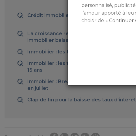
personnalisé, publicité
l’amour apporté à leu
Crédit immobilier : stabilisation des taux
choisir de « Continuer 
La croissance reprend et les taux de crédit
immobilier baissent
Immobilier : les taux sont en baisse
Immobilier : les taux ont été divisés par tro
15 ans
Immobilier : Breaking News ! Les taux ont 
en juillet
Clap de fin pour la baisse des taux d’intérêt