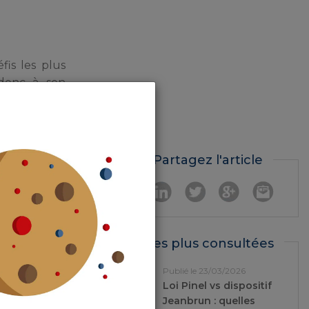
fis les plus
donc à son
 rénover 50
n France, a
Partagez l'article
ire
Les plus consultées
Publié le 23/03/2026
Loi Pinel vs dispositif
Jeanbrun : quelles