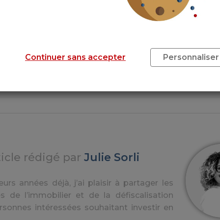
Quelles aides pour rénover son logemen
r
Rénovation énergétique : le gouvernem
annonce faire mieux, pas plus et dans un 
Continuer sans accepter
Personnaliser
omment
Immobilier neuf : les français choisissent
économies d’énergie !
ticle rédigé par
Julie Sorli
urs années déjà, j’ai plaisir à partager les
s de l’immobilier et de la défiscalisation
rsonnes intéressées souhaitant investir en