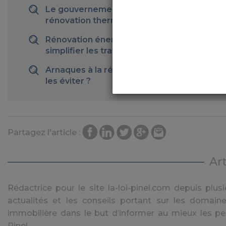
Le gouvernement souhaite encourager la
rénovation thermique des logements
Rénovation énergétique : des mesures pou
simplifier les travaux
Arnaques à la rénovation énergétique, c
les éviter ?
Partagez l'article :
Ar
Rédactrice pour le site la-loi-pinel.com depuis plusie
actualités et les conseils portant sur les domaine
immobilière dans le but d’informer au mieux les pe
Pinel.