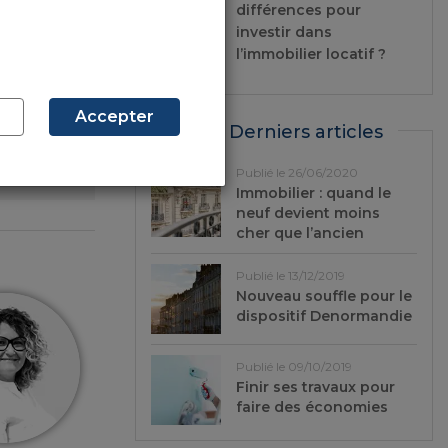
différences pour
t ?
investir dans
l’immobilier locatif ?
ent
an !
Accepter
Derniers articles
 les
Publié le 26/06/2020
Immobilier : quand le
neuf devient moins
cher que l’ancien
Publié le 13/12/2019
Nouveau souffle pour le
dispositif Denormandie
Publié le 09/10/2019
Finir ses travaux pour
faire des économies