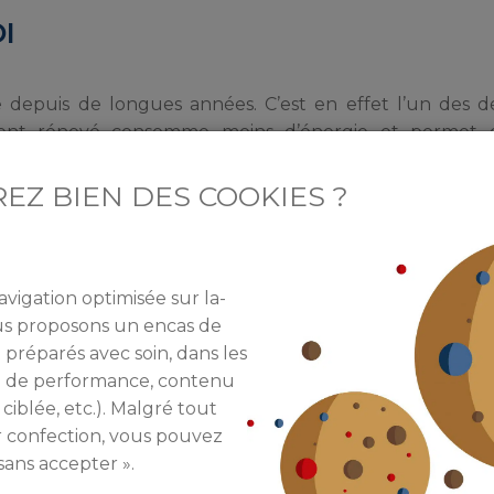
I
depuis de longues années. C’est en effet l’un des dé
ment rénové consomme moins d’énergie et permet 
e programme Habiter mieux a d’ores et déjà permis de
EZ BIEN DES COOKIES ?
ient également permettre de créer 24 000 emplois e
avigation optimisée sur la-
ous proposons un encas de
 préparés avec soin, dans les
re de performance, contenu
rime
Attention, un diagnostic devient obligato
quels que soient les travaux
 ciblée, etc.). Malgré tout
r confection, vous pouvez
Immobilier : La rénovation est la priorité
sans accepter ».