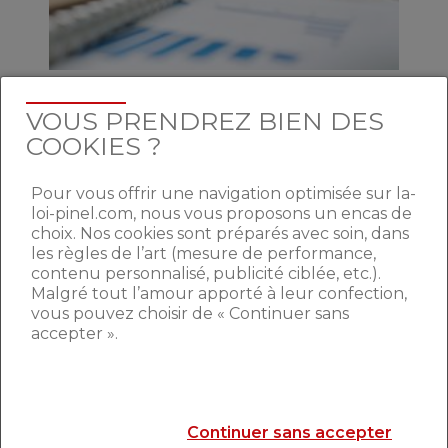
Si
vous avez des enfants étudiants
, cette
VOUS PRENDREZ BIEN DES
solution peut être plus intéressante que de
COOKIES ?
lui verser directement de l’argent. En effet,
dans ce cas, non seulement vous avez
déjà payé des impôts sur cet argent, mais
Pour vous offrir une navigation optimisée sur la-
en plus, vous ne pouvez déduire ces
loi-pinel.com, nous vous proposons un encas de
versements qu’à hauteur de 5 795 € par
choix. Nos cookies sont préparés avec soin, dans
les règles de l’art (mesure de performance,
an. En lui donnant, temporairement,
contenu personnalisé, publicité ciblée, etc.).
l’usufruit de votre bien, c’est lui qui va
Malgré tout l’amour apporté à leur confection,
percevoir les loyers en cas de location et
vous pouvez choisir de « Continuer sans
qui devra régler les taxes afférentes au
accepter ».
bien. Vous
réduisez alors la pression
fiscale
, car vous réduisez vos revenus
fonciers et votre IFI. Vos impôts diminuent
donc par la même occasion.
Continuer sans accepter