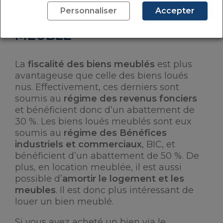
Personnaliser
Accepter
ENVISAGEZ DE LOUER
MEUBLÉ
La
fiscalité des biens meublés
est plus
avantageuse que celle des biens loués
nus. Effectivement, ces derniers sont
soumis au
régime des revenus fonciers
et bénéficient donc d’un abattement de
30 %. Les biens loués meublés sont eux
soumis au
régime des Bénéfices
industriels et commerciaux
, BIC, et
bénéficient d’un abattement de 50 %. De
plus, en location meublée, il est aussi
possible d’
amortir le logement et les
meubles
. Il est donc plus intéressant de
louer un bien meublé.
Si vous avez acheté un bien via le