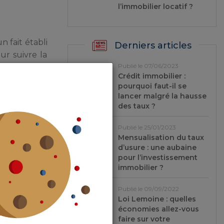
l’immobilier locatif ?
 fait établi
Derniers articles
ur suivre la
Publié le 07/06/2023
Crédit immobilier :
pourquoi faut-il se
ccéder à la
lancer malgré la hausse
se clôt, des
des taux ?
écartée.
Publié le 25/01/2023
Mensualisation du taux
d’usure : une aubaine
pour l’investissement
immobilier ?
bles cet
Publié le 09/09/2022
Loi Lemoine : quelles
économies allez-vous
faire sur votre