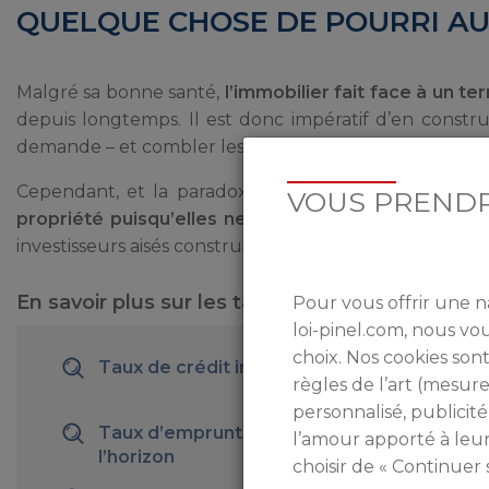
QUELQUE CHOSE DE POURRI AU
Malgré sa bonne santé,
l’immobilier fait face à un te
depuis longtemps. Il est donc impératif d’en constr
demande – et combler les manques existants. C’est donc
Cependant, et la paradoxe débute ici,
les populati
VOUS PRENDR
propriété puisqu’elles ne peuvent emprunter,
ou al
investisseurs aisés construisant des logements pour les
En savoir plus sur les taux d’intérêts
Pour vous offrir une n
loi-pinel.com, nous v
choix. Nos cookies sont
Taux de crédit immobilier : où faut-il achete
règles de l’art (mesu
personnalisé, publicité
Taux d’emprunt immobilier : pas de vague 
l’amour apporté à leu
l’horizon
choisir de « Continuer 