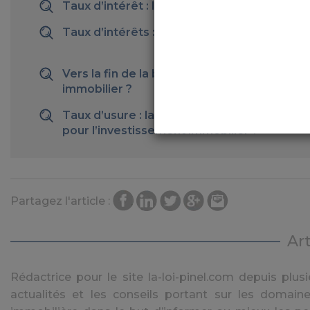
Taux d’intérêt : les 1,5% ont été atteint
Taux d’intérêts : les meilleures régions
Vers la fin de la baisse des taux de crédit
immobilier ?
Taux d’usure : la mensualisation, une aubai
pour l’investissement immobilier ?
Partagez l'article :
Ar
Rédactrice pour le site la-loi-pinel.com depuis plusie
actualités et les conseils portant sur les domaine