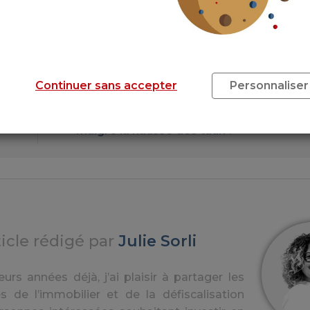
Taux d’intérêts : nouvelle baisse en juin
Taux d’intérêts : fortes disparités entre 
régions
Crédit immobilier : les banques bientôt 
Continuer sans accepter
Personnaliser
de faciliter les emprunts ?
ne
Crédit immobilier : pourquoi faut-il se la
malgré la hausse des taux ?
ticle rédigé par
Julie Sorli
urs années déjà, j’ai plaisir à partager les
s de l’immobilier et de la défiscalisation