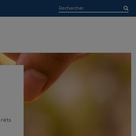
érêts