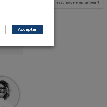
assurance emprunteur ?
les
obligées
Accepter
ncer