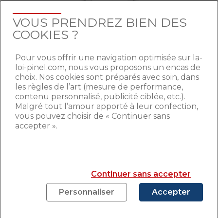
VOUS PRENDREZ BIEN DES
Article rédigé par
Julie Sorli
COOKIES ?
Rédactrice pour le site la-loi-pinel.com
Pour vous offrir une navigation optimisée sur la-
depuis plusieurs années déjà, j’ai plaisir à
loi-pinel.com, nous vous proposons un encas de
partager les actualités et les conseils
choix. Nos cookies sont préparés avec soin, dans
portant sur les domaines de l’immobilier
les règles de l’art (mesure de performance,
et de la défiscalisation immobilière dans
contenu personnalisé, publicité ciblée, etc.).
Malgré tout l’amour apporté à leur confection,
le but d’informer au mieux les
vous pouvez choisir de « Continuer sans
personnes intéressées souhaitant
accepter ».
investir en Pinel.
Continuer sans accepter
COMMENTAIRES (13)
Personnaliser
Accepter