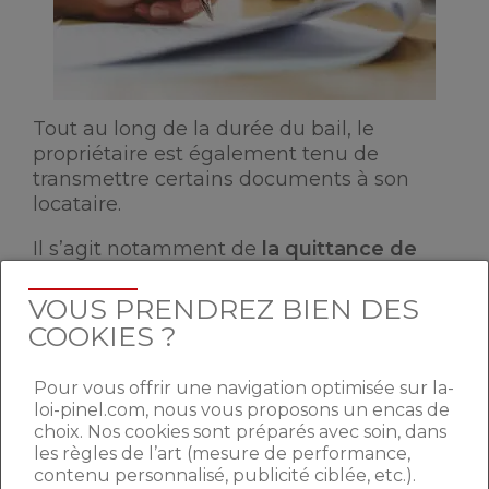
Tout au long de la durée du bail, le
propriétaire est également tenu de
transmettre certains documents à son
locataire.
Il s’agit notamment de
la quittance de
loyer
qui doit être transmise chaque mois
au locataire afin d’attester que celui-ci a
VOUS PRENDREZ BIEN DES
bien payé le montant de son loyer.
COOKIES ?
Dans le cas où le loyer ne serait pas réglé
Pour vous offrir une navigation optimisée sur la-
dans les temps, le propriétaire a
loi-pinel.com, nous vous proposons un encas de
également la possibilité de transmettre
un
choix. Nos cookies sont préparés avec soin, dans
avis d’échéance
de loyer comme rappel.
les règles de l’art (mesure de performance,
contenu personnalisé, publicité ciblée, etc.).