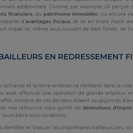
sonnels additionnels. Comme, par exemple, s’il perçoit
ts financiers
, du
patrimoine immobilier
, ou encore s
epartie d’
avantages fiscaux
, et ce en étant marié av
e un impair et, même sous couvert de bien fondé, de t
-BAILLEURS EN REDRESSEMENT F
 France et la terre entières ne s’enlisent dans la crise
nces avait effectué une opération de grande ampleur 
n effet, nombre de ces derniers étaient soupçonnés d’avo
voir mal référencé voire gonflé les
diminutions d’impôt
leurs biens sous conditions.
s identifier et traquer les propriétaires-bailleurs peu s