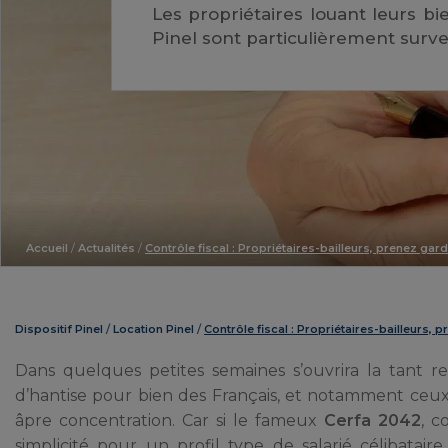
Les propriétaires louant leurs bi
Pinel sont particulièrement surveil
Accueil
/
Actualités
/
Contrôle fiscal : Propriétaires-bailleurs, prenez gard
Dispositif Pinel
Location Pinel
Contrôle fiscal : Propriétaires-bailleurs, p
Dans quelques petites semaines s’ouvrira la tant 
d’hantise pour bien des Français, et notamment ceux 
âpre concentration. Car si le fameux
Cerfa 2042
, c
simplicité pour un profil type de salarié célibatai