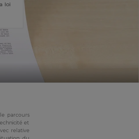
 loi
ble parcours
echnicité et
vec relative
situation du