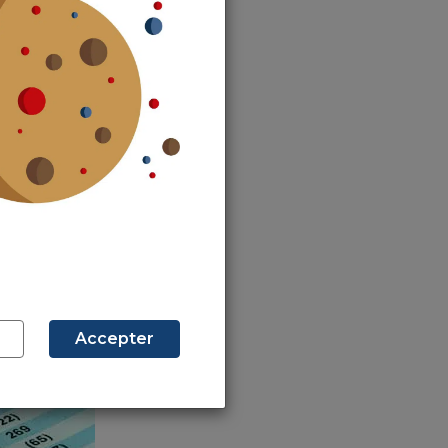
 vérifie par
ction de la
ace soit mal
a hausse.
on réfute le
ui-ci vit en
question les
Accepter