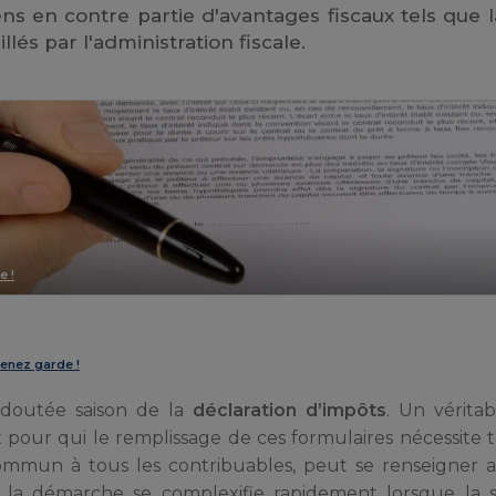
ens en contre partie d'avantages fiscaux tels que la
lés par l'administration fiscale.
e !
renez garde !
redoutée saison de la
déclaration d’impôts
. Un vérita
pour qui le remplissage de ces formulaires nécessite t
ommun à tous les contribuables, peut se renseigner a
re, la démarche se complexifie rapidement lorsque la 