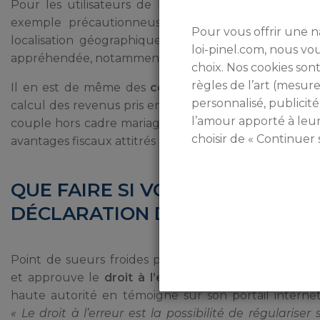
Pour les utilisateurs de la loi Pinel, anciennement 
exemple précautionneusement que
le loyer exi
Pour vous offrir une n
localisation géographique et de la surface du bien. 
loi-pinel.com, nous v
appréhendée, notamment pour celle des annexes, et qu
choix. Nos cookies sont
règles de l’art (mesu
Il en est de même des
conditions de ressources
en
personnalisé, publicité
calcul des revenus pris en compte au rapport à la situ
l’amour apporté à leu
couple hors cadre mariage ou PACS. Dans tous ces cas
choisir de « Continuer 
avantages fiscaux attitrés aux propriétaires-bailleurs.
QUE FAIRE SI VOUS AVEZ COMM
DÉCLARATION D’IMPÔT ?
Point de sueurs froides prématurées, Bercy reconna
et approuve le
droit à l’erreur en matière fiscale
. 
haute autorité en témoigne sur son portail internet
« Le droit à l’erreur est la possibilité de régulariser 