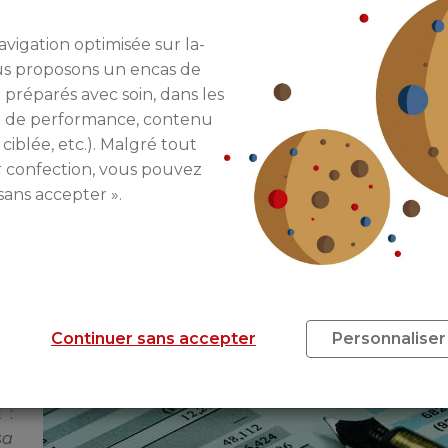
loi Duflot, le ministère de l’Economie et des Finances
gé n’excède pas un plafond fixé par décret
, en fon
avigation optimisée sur la-
Or, il est très fréquent dans les faits, que cette surf
ous proposons un encas de
’elle fausse donc la détermination du loyer, estimé à l
 préparés avec soin, dans les
re de performance, contenu
tourant le locataire choisi. Très souvent, l’administrati
 ciblée, etc.). Malgré tout
ation personnelle du résident, en particulier lorsque cel
r confection, vous pouvez
-ci, les pouvoirs publics n’hésitent pas à remettre en 
sans accepter ».
IS UNE ERREUR SUR VOTRE
Continuer sans accepter
Personnaliser
it
La
 :
sa