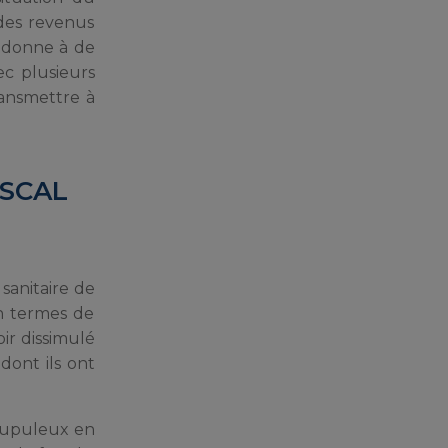
 des revenus
’adonne à de
ec plusieurs
ransmettre à
ISCAL
 sanitaire de
en termes de
ir dissimulé
dont ils ont
crupuleux en