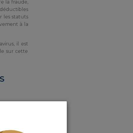
re la fraude,
x déductibles
 les statuts
èvement à la
irus, il est
le sur cette
S
 dû, d’être
nvestit dans