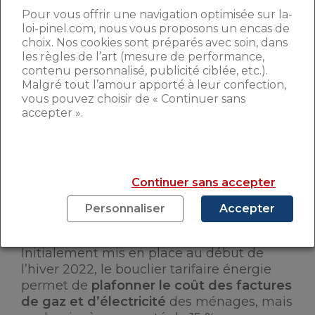
SERA-T-IL RÉTROACTIF
Pour vous offrir une navigation optimisée sur la-
POUR LES COPROPRIÉTÉS ?
loi-pinel.com, nous vous proposons un encas de
choix. Nos cookies sont préparés avec soin, dans
les règles de l’art (mesure de performance,
contenu personnalisé, publicité ciblée, etc.).
Malgré tout l’amour apporté à leur confection,
vous pouvez choisir de « Continuer sans
accepter ».
Continuer sans accepter
Personnaliser
Accepter
Initialement mis en place au début de
l’hiver 2022, le bouclier tarifaire énergie
permet de
plafonner le coût des factures
de gaz et d’électricité
des ménages, mais